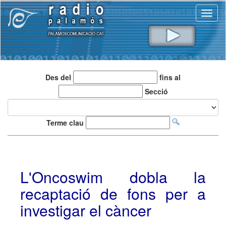
Toggl
naviga
Des del
fins al
Secció
Terme clau
L'Oncoswim dobla la
recaptació de fons per a
investigar el càncer