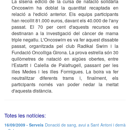
La sisena edició de la cursa de natació solidària
Oncoswim ha doblat la quantitat recaptada en
relació a l'edició anterior. Els equips participants
han recollit 81.000 euros, davant els 40.000 de l'any
passat. El 70 per cent d'aquests recursos es
destinaran a la investigació del càncer de mama
triple negatiu. L'Oncoswim es va fer aquest dissabte
passat, organitzada pel club Radikal Swim i la
Fundació Oncolliga Girona. La prova estrella són 30
quilòmetres de natació en aigües obertes, entre
l'Estartit i Calella de Palafrugell, passant per les
illes Medes i les illes Formigues. La boira va fer
neutralitzar diferents trams i, finalment, els
participants només van poder nedar la meitat
d'aquesta distància.
Totes les notícies:
16/09/2009 - Serveis
Donació de sang, avui a Sant Antoni i demà