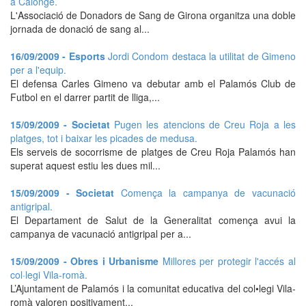
a Calonge.
L'Associació de Donadors de Sang de Girona organitza una doble
jornada de donació de sang al...
16/09/2009 - Esports
Jordi Condom destaca la utilitat de Gimeno
per a l'equip.
El defensa Carles Gimeno va debutar amb el Palamós Club de
Futbol en el darrer partit de lliga,...
15/09/2009 - Societat
Pugen les atencions de Creu Roja a les
platges, tot i baixar les picades de medusa.
Els serveis de socorrisme de platges de Creu Roja Palamós han
superat aquest estiu les dues mil...
15/09/2009 - Societat
Comença la campanya de vacunació
antigripal.
El Departament de Salut de la Generalitat comença avui la
campanya de vacunació antigripal per a...
15/09/2009 - Obres i Urbanisme
Millores per protegir l'accés al
col·legi Vila-romà.
L’Ajuntament de Palamós i la comunitat educativa del col•legi Vila-
romà valoren positivament...