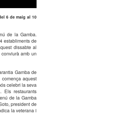
el 6 de maig al 10
enú de la Gamba.
 4 establiments de
quest dissabte al
a conviurà amb un
garantia Gamba de
é comença aquest
mós celebri la seva
 Els restaurants
 Menú de la Gamba
Soto, president de
dica la veterana i