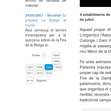
termini de recollida de
material...
4 establiments de
24/05/2007 - Societat
Es
de juliol.
prepara La Botiga al
Carrer
Aquest proper d
Avui comença el termini
L'organitza l'Asso
d’inscripcions per a la
quinzena edició de la Fira
Calonge i Sant A
de la Botiga al...
migdia al passei
nou Menú de la G
Enrere
1
7205
…
Fa unes setmanes
7206
Palamós impulsa
7207
7208
7209
7210
proper cap de setm
7211
7212
7213
…
Fira de la Gamb
9114
Següent
palamosins, donc
que organitza el 
l'entitat, recone
tradicional camp