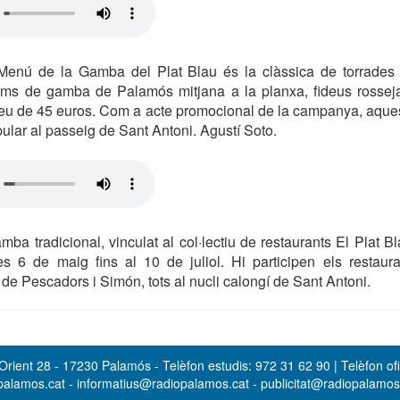
Menú de la Gamba del Plat Blau és la clàssica de torrades
ms de gamba de Palamós mitjana a la planxa, fideus rossejats
reu de 45 euros. Com a acte promocional de la campanya, aques
ar al passeig de Sant Antoni. Agustí Soto.
ba tradicional, vinculat al col·lectiu de restaurants El Plat Bl
es 6 de maig fins al 10 de juliol. Hi participen els restaur
 de Pescadors i Simón, tots al nucli calongí de Sant Antoni.
rient 28 - 17230 Palamós - Telèfon estudis: 972 31 62 90 | Telèfon ofi
opalamos.cat - informatius@radiopalamos.cat - publicitat@radiopalamo