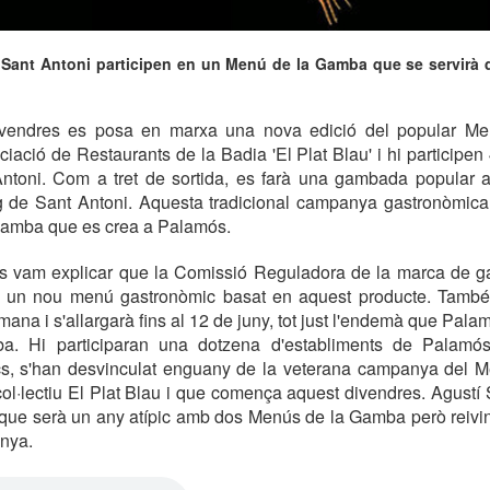
 Sant Antoni participen en un Menú de la Gamba que se servirà d
ivendres es posa en marxa una nova edició del popular M
ciació de Restaurants de la Badia 'El Plat Blau' i hi participen
ntoni. Com a tret de sortida, es farà una gambada popular a
g de Sant Antoni. Aquesta tradicional campanya gastronòmic
amba que es crea a Palamós.
 vam explicar que la Comissió Reguladora de la marca de 
 un nou menú gastronòmic basat en aquest producte. Tamb
ana i s'allargarà fins al 12 de juny, tot just l'endemà que Pala
a. Hi participaran una dotzena d'establiments de Palamós.
s, s'han desvinculat enguany de la veterana campanya del
col·lectiu El Plat Blau i que comença aquest divendres. Agustí 
ix que serà un any atípic amb dos Menús de la Gamba però reivin
anya.