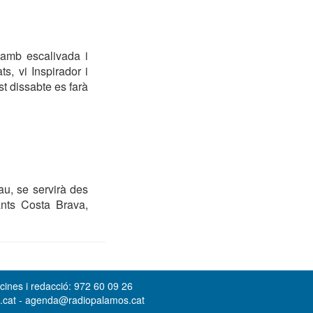
 amb escalivada i
, vi Inspirador i
t dissabte es farà
au, se servirà des
ants Costa Brava,
cines i redacció: 972 60 09 26
s.cat - agenda@radiopalamos.cat