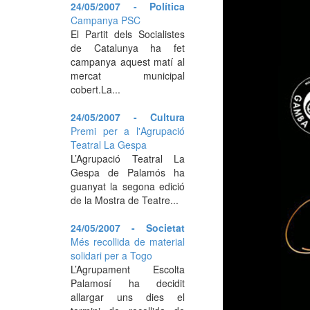
24/05/2007 - Política
Campanya PSC
El Partit dels Socialistes
de Catalunya ha fet
campanya aquest matí al
mercat municipal
cobert.La...
24/05/2007 - Cultura
Premi per a l'Agrupació
Teatral La Gespa
L’Agrupació Teatral La
Gespa de Palamós ha
guanyat la segona edició
de la Mostra de Teatre...
24/05/2007 - Societat
Més recollida de material
solidari per a Togo
L’Agrupament Escolta
Palamosí ha decidit
allargar uns dies el