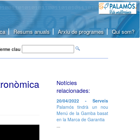
ca
Resums anuals
Arxiu de programes
Qui som?
erme clau
tronòmica
Notícies
relacionades:
20/04/2022 - Serveis
Palamós tindrà un nou
Menú de la Gamba basat
en la Marca de Garantia
...