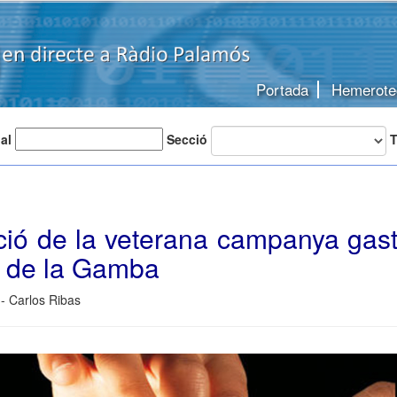
Portada
Hemerote
 al
Secció
T
ció de la veterana campanya gas
 de la Gamba
- Carlos Ribas