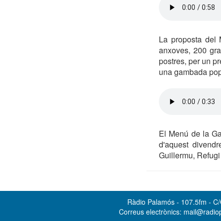
La proposta del 
anxoves, 200 gra
postres, per un p
una gambada popul
El Menú de la Gam
d'aquest divendr
Guillermu, Refugi
Ràdio Palamós - 107.5fm - C/O
Correus electrònics: mail@radi