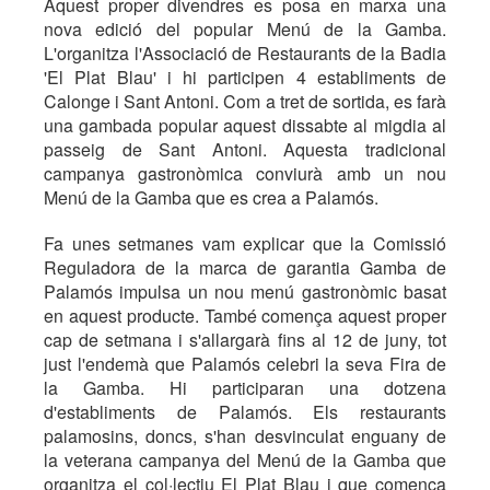
Aquest proper divendres es posa en marxa una
nova edició del popular Menú de la Gamba.
L'organitza l'Associació de Restaurants de la Badia
'El Plat Blau' i hi participen 4 establiments de
Calonge i Sant Antoni. Com a tret de sortida, es farà
una gambada popular aquest dissabte al migdia al
passeig de Sant Antoni. Aquesta tradicional
campanya gastronòmica conviurà amb un nou
Menú de la Gamba que es crea a Palamós.
Fa unes setmanes vam explicar que la Comissió
Reguladora de la marca de garantia Gamba de
Palamós impulsa un nou menú gastronòmic basat
en aquest producte. També comença aquest proper
cap de setmana i s'allargarà fins al 12 de juny, tot
just l'endemà que Palamós celebri la seva Fira de
la Gamba. Hi participaran una dotzena
d'establiments de Palamós. Els restaurants
palamosins, doncs, s'han desvinculat enguany de
la veterana campanya del Menú de la Gamba que
organitza el col·lectiu El Plat Blau i que comença