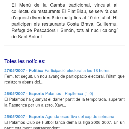
El Menú de la Gamba tradicional, vinculat al
col·lectiu de restaurants El Plat Blau, se servirà des
d'aquest divendres 6 de maig fins al 10 de juliol. Hi
participen els restaurants Costa Brava, Guillermu,
Refugi de Pescadors i Simón, tots al nucli calongí
de Sant Antoni.
Totes les notícies:
27/05/2007 - Política
Participació electoral a les 18 hores
Fem, tot seguit, un nou avanç de participació electoral, l’últim que
realitzem abans del...
26/05/2007 - Esports
Palamós - Rapitenca (1-0)
El Palamós ha guanyat el darrer partit de la temporada, superant
la Rapitenca per un a zero. Xavi...
25/05/2007 - Esports
Agenda esportiva del cap de setmana
El Palamós Club de Futbol tanca demà la lliga 2006-2007. En un
partit totalment instrascendent,...