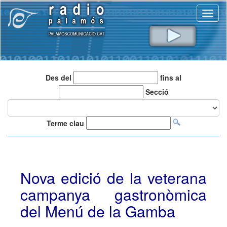
Toggl
naviga
Des del
fins al
Secció
Terme clau
Nova edició de la veterana
campanya gastronòmica
del Menú de la Gamba