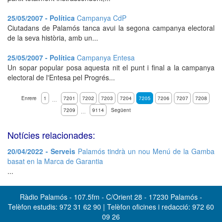
25/05/2007 - Política
Campanya CdP
Ciutadans de Palamós tanca avui la segona campanya electoral
de la seva història, amb un...
25/05/2007 - Política
Campanya Entesa
Un sopar popular posa aquesta nit el punt i final a la campanya
electoral de l'Entesa pel Progrés...
Enrere
1
7201
7202
7203
7204
7205
7206
7207
7208
…
7209
9114
Següent
…
Notícies relacionades:
20/04/2022 - Serveis
Palamós tindrà un nou Menú de la Gamba
basat en la Marca de Garantia
...
Ràdio Palamós - 107.5fm - C/Orient 28 - 17230 Palamós -
Telèfon estudis: 972 31 62 90 | Telèfon oficines i redacció: 972 60
09 26