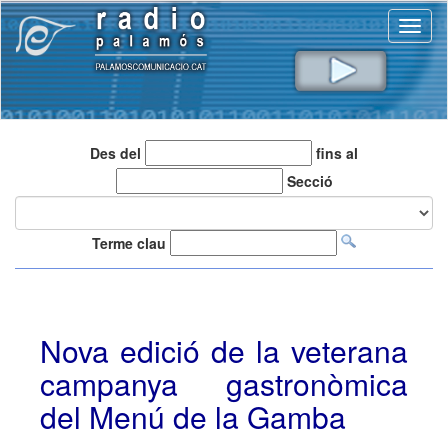
Toggl
naviga
Des del
fins al
Secció
Terme clau
Nova edició de la veterana
campanya gastronòmica
del Menú de la Gamba