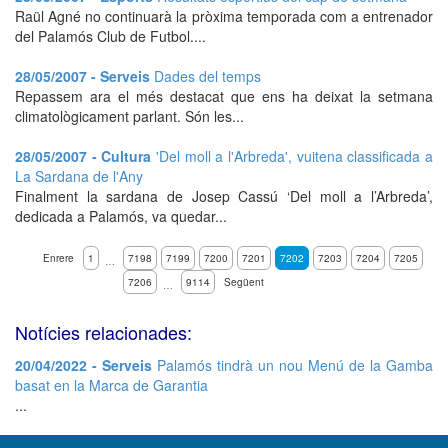
Raül Agné no continuarà la pròxima temporada com a entrenador
del Palamós Club de Futbol....
28/05/2007 - Serveis
Dades del temps
Repassem ara el més destacat que ens ha deixat la setmana
climatològicament parlant. Són les...
28/05/2007 - Cultura
'Del moll a l'Arbreda', vuitena classificada a
La Sardana de l'Any
Finalment la sardana de Josep Cassú ‘Del moll a l’Arbreda’,
dedicada a Palamós, va quedar...
Enrere
1
7198
7199
7200
7201
7202
7203
7204
7205
…
7206
9114
Següent
…
Notícies relacionades:
20/04/2022 - Serveis
Palamós tindrà un nou Menú de la Gamba
basat en la Marca de Garantia
...