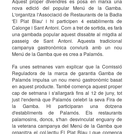
Aquest proper divendres es posa en marxa una
nova edició del popular Menú de la Gamba.
L'organitza l'Associació de Restaurants de la Badia
'El Plat Blau' i hi participen 4 establiments de
Calonge i Sant Antoni. Com a tret de sortida, es farà
una gambada popular aquest dissabte al migdia al
passeig de Sant Antoni. Aquesta tradicional
campanya gastronòmica conviurà amb un nou
Menú de la Gamba que es crea a Palamós.
Fa unes setmanes vam explicar que la Comissió
Reguladora de la marca de garantia Gamba de
Palamós impulsa un nou menú gastronòmic basat
en aquest producte. També comença aquest proper
cap de setmana i s'allargarà fins al 12 de juny, tot
just l'endemà que Palamós celebri la seva Fira de
la Gamba. Hi participaran una dotzena
d'establiments de Palamós. Els restaurants
palamosins, doncs, s'han desvinculat enguany de
la veterana campanya del Menú de la Gamba que
organitza el col·lectiu El Plat Blau i que comença