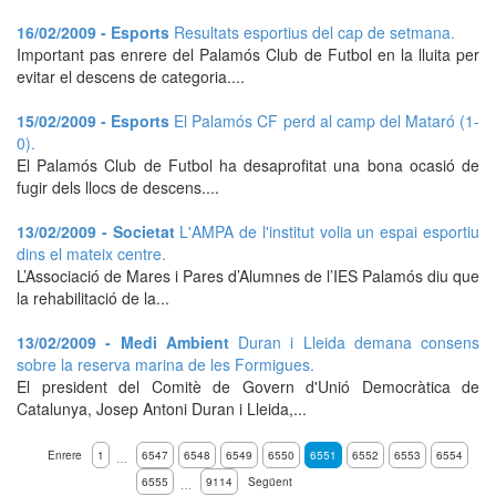
16/02/2009 - Esports
Resultats esportius del cap de setmana.
Important pas enrere del Palamós Club de Futbol en la lluita per
evitar el descens de categoria....
15/02/2009 - Esports
El Palamós CF perd al camp del Mataró (1-
0).
El Palamós Club de Futbol ha desaprofitat una bona ocasió de
fugir dels llocs de descens....
13/02/2009 - Societat
L'AMPA de l'institut volia un espai esportiu
dins el mateix centre.
L’Associació de Mares i Pares d’Alumnes de l’IES Palamós diu que
la rehabilitació de la...
13/02/2009 - Medi Ambient
Duran i Lleida demana consens
sobre la reserva marina de les Formigues.
El president del Comitè de Govern d'Unió Democràtica de
Catalunya, Josep Antoni Duran i Lleida,...
Enrere
1
6547
6548
6549
6550
6551
6552
6553
6554
…
6555
9114
Següent
…