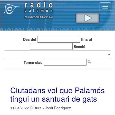
Toggl
naviga
Des del
fins al
Secció
Terme clau
Ciutadans vol que Palamós
tingui un santuari de gats
11/04/2022 Cultura - Jordi Rodríguez