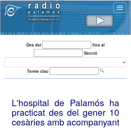
Toggl
naviga
Des del
fins al
Secció
Terme clau
L'hospital de Palamós ha
practicat des del gener 10
cesàries amb acompanyant