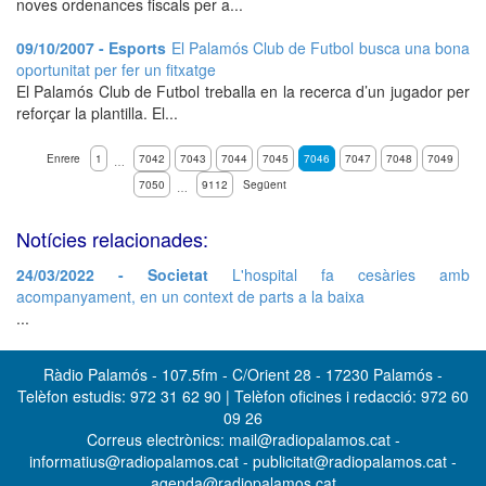
noves ordenances fiscals per a...
09/10/2007 - Esports
El Palamós Club de Futbol busca una bona
oportunitat per fer un fitxatge
El Palamós Club de Futbol treballa en la recerca d’un jugador per
reforçar la plantilla. El...
Enrere
1
7042
7043
7044
7045
7046
7047
7048
7049
…
7050
9112
Següent
…
Notícies relacionades:
24/03/2022 - Societat
L'hospital fa cesàries amb
acompanyament, en un context de parts a la baixa
...
Ràdio Palamós - 107.5fm - C/Orient 28 - 17230 Palamós -
Telèfon estudis: 972 31 62 90 | Telèfon oficines i redacció: 972 60
09 26
Correus electrònics: mail@radiopalamos.cat -
informatius@radiopalamos.cat - publicitat@radiopalamos.cat -
agenda@radiopalamos.cat