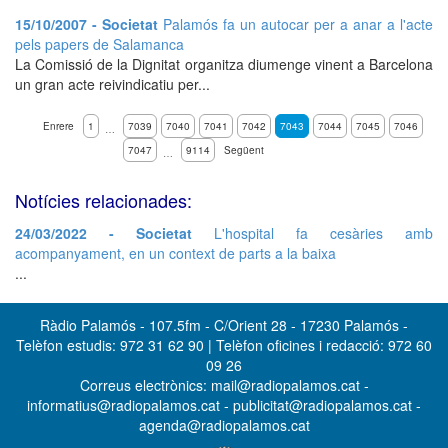
15/10/2007 - Societat
Palamós fa un autocar per a anar a l'acte
pels papers de Salamanca
La Comissió de la Dignitat organitza diumenge vinent a Barcelona
un gran acte reivindicatiu per...
Enrere
1
7039
7040
7041
7042
7043
7044
7045
7046
…
7047
9114
Següent
…
Notícies relacionades:
24/03/2022 - Societat
L'hospital fa cesàries amb
acompanyament, en un context de parts a la baixa
...
Ràdio Palamós - 107.5fm - C/Orient 28 - 17230 Palamós -
Telèfon estudis: 972 31 62 90 | Telèfon oficines i redacció: 972 60
09 26
Correus electrònics: mail@radiopalamos.cat -
informatius@radiopalamos.cat - publicitat@radiopalamos.cat -
agenda@radiopalamos.cat