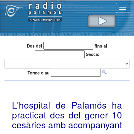
Toggl
naviga
Des del
fins al
Secció
Terme clau
L'hospital de Palamós ha
practicat des del gener 10
cesàries amb acompanyant