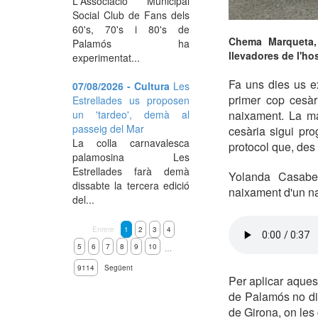
L'Associació Municipal
Social Club de Fans dels
60's, 70's i 80's de
Chema Marqueta, 
Palamós ha
llevadores de l'hos
experimentat...
Fa uns dies us ex
07/08/2026 - Cultura
Les
primer cop cesà
Estrellades us proposen
un 'tardeo', demà al
naixament. La ma
passeig del Mar
cesària sigui pr
La colla carnavalesca
protocol que, des
palamosina Les
Estrellades farà demà
Yolanda Casabel
dissabte la tercera edició
naixament d'un na
del...
Enrere
1
2
3
4
5
6
7
8
9
10
…
9114
Següent
Per aplicar aquest
de Palamós no dis
de Girona, on les