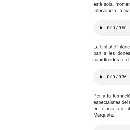
està sola, moment
intervenció, la m
La Unitat d'Infàn
part a les done
coordinadora de ll
Per a la formaci
especialistes del
en relació a la p
Marqueta.