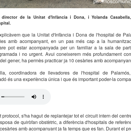
director de la Unitat d'Infància i Dona, i Yolanda Casabella
pital.
plicàvem que la Unitat d'Infància i Dona de l'hospital de Pa
ries amb acompanyant, en un pas més cap a la humanitzac
re pot estar acompanyada per un familiar a la sala de par
ogramada i no urgent. Avui coneixerem més profundament co
 del gener, ha permès practicar ja 10 cesàries amb acompanyan
la, coordinadora de llevadores de l'hospital de Palamós
dó és una experiència única i que és important poder-la compart
 protocol, s'ha hagut de replantejar tot el circuit intern del centr
posa de quiròfan obstètric, a diferència d'hospitals de referèn
 cesàries amb acompanyant ja fa temps que es fan. Durant el pr