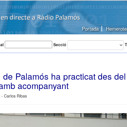
Portada
Hemerote
 al
Secció
T
l de Palamós ha practicat des de
 amb acompanyant
 - Carlos Ribas