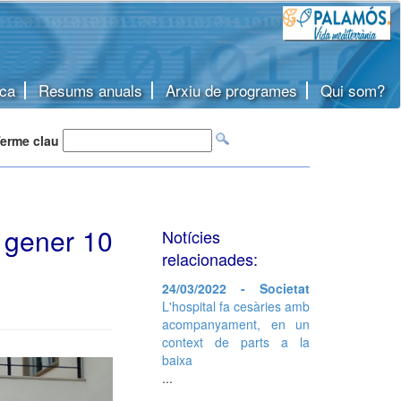
ca
Resums anuals
Arxiu de programes
Qui som?
erme clau
l gener 10
Notícies
relacionades:
24/03/2022 - Societat
L'hospital fa cesàries amb
acompanyament, en un
context de parts a la
baixa
...