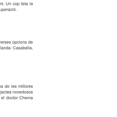
nt. Un cop feta la
cuperació.
iverses opcions de
landa Casabella,
a de les millores
rojectes novedosos
a, el doctor Chema