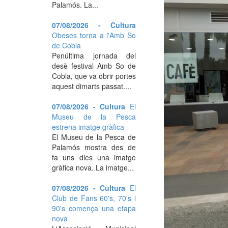
Palamós. La...
07/08/2026 - Cultura
Obeses torna a l'Amb So
de Cobla
Penúltima jornada del
desè festival Amb So de
Cobla, que va obrir portes
aquest dimarts passat....
07/08/2026 - Cultura
El
Museu de la Pesca
estrena imatge gràfica
El Museu de la Pesca de
Palamós mostra des de
fa uns dies una imatge
gràfica nova. La imatge...
07/08/2026 - Cultura
El
Club de Fans 60's, 70's i
90's comença una etapa
nova