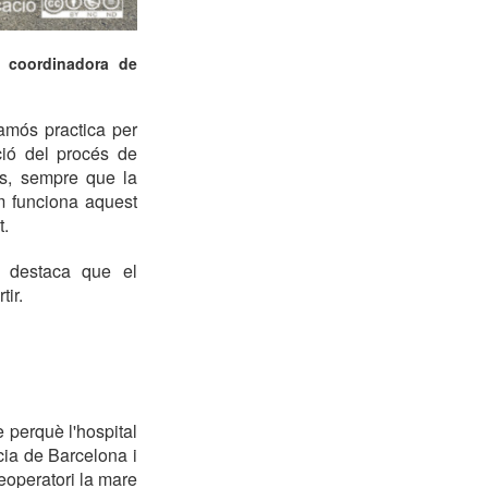
, coordinadora de
lamós practica per
ió del procés de
ts, sempre que la
m funciona aquest
t.
, destaca que el
ir.
e perquè l'hospital
cia de Barcelona i
eoperatori la mare