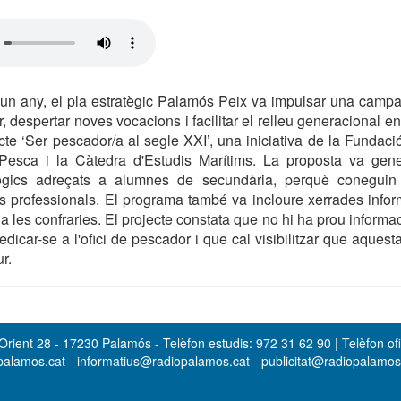
un any, el pla estratègic Palamós Peix va impulsar una campa
r, despertar noves vocacions i facilitar el relleu generacional e
ecte ‘Ser pescador/a al segle XXI’, una iniciativa de la Fundaci
esca i la Càtedra d'Estudis Marítims. La proposta va gen
ògics adreçats a alumnes de secundària, perquè coneguin 
s professionals. El programa també va incloure xerrades infor
a les confraries. El projecte constata que no hi ha prou informac
edicar-se a l'ofici de pescador i que cal visibilitzar que aques
r.
rient 28 - 17230 Palamós - Telèfon estudis: 972 31 62 90 | Telèfon ofi
opalamos.cat - informatius@radiopalamos.cat - publicitat@radiopalamo