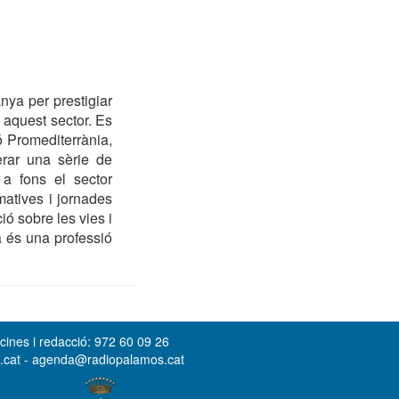
nya per prestigiar
n aquest sector. Es
ó Promediterrània,
erar una sèrie de
a fons el sector
matives i jornades
ió sobre les vies i
ta és una professió
cines i redacció: 972 60 09 26
s.cat - agenda@radiopalamos.cat