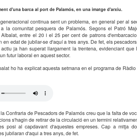
ent d'una barca al port de Palamós, en una imatge d'arxiu.
u generacional continua sent un problema, en general per al sec
r a la comunitat pesquera de Palamós. Segons el Patró Majo
 Albalat, entre el 20 i el 25 per cent de patrons d'embarcac
n en edat de jubilar-se d'aquí a tres anys. De fet, els pescador
actiu ja han superat llargament la trentena, evidenciant que 
un futur laboral en aquest sector.
lbalat ho ha explicat aquesta setmana en el programa de Ràdio
 la Confraria de Pescadors de Palamós creu que la falta de voc
ns s'hagin de retirar de la circulació en un termini relativamen
s posi al capdavant d'aquestes empreses. Cap a mitja do
 jubilaran d'aqui a tres anys, de fet.