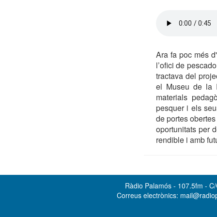
Ara fa poc més d'
l’ofici de pescado
tractava del proj
el Museu de la P
materials pedag
pesquer i els seu
de portes obertes 
oportunitats per d
rendible i amb futu
Ràdio Palamós - 107.5fm - C/O
Correus electrònics: mail@radi