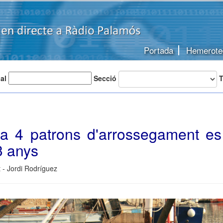
Portada
Hemerote
 al
Secció
T
a 4 patrons d'arrossegament es 
3 anys
 - Jordi Rodríguez