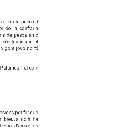
tor de la pesca, i
r de la confraria
ions de pesca amb
s més joves que hi
la gent jove no té
 Palamós 'Tal com
acions pot fer que
t breu, si no hi ha
tzena d'armadors