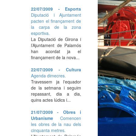
22/07/2009 - Esports
Diputació i Ajuntament
pacten el finançament de
la carpa de la zona
esportiva.
La Diputació de Girona i
l’Ajuntament de Palamós
han acordat ja el
finançament de la nova...
22/07/2009 - Cultura
Agenda dimecres.
Travessem ja l'equador
de la setmana i seguim
repassant, dia a dia,
quins actes lúdics i...
21/07/2009 - Obres i
Urbanisme
Comencen
les obres de la nau dels
cinquanta metres.