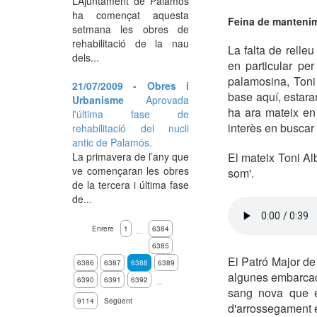
L’Ajuntament de Palamós
ha començat aquesta
Feina de mantenim
setmana les obres de
rehabilitació de la nau
La falta de relle
dels...
en particular pe
palamosina, Toni
21/07/2009 - Obres i
base aquí, estara
Urbanisme
Aprovada
ha ara mateix en 
l'última fase de
interès en buscar 
rehabilitació del nucli
antic de Palamós.
La primavera de l’any que
El mateix Toni A
ve començaran les obres
som'.
de la tercera i última fase
de...
Enrere
1
6384
…
6385
El Patró Major de
6386
6387
6388
6389
algunes embarcacio
6390
6391
6392
…
sang nova que e
9114
Següent
d'arrossegament es