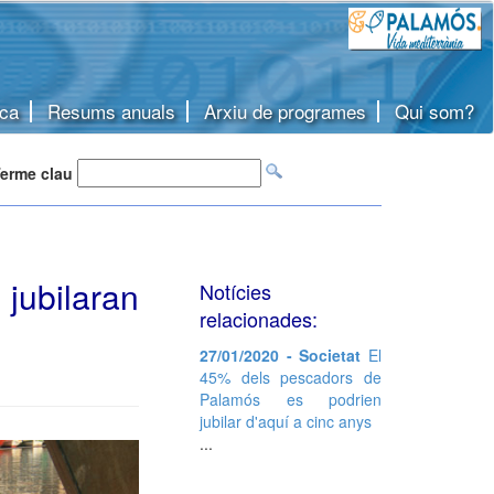
ca
Resums anuals
Arxiu de programes
Qui som?
erme clau
jubilaran
Notícies
relacionades:
27/01/2020 - Societat
El
45% dels pescadors de
Palamós es podrien
jubilar d'aquí a cinc anys
...