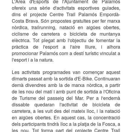
L'Àrea d'Esports de l'Ajuntament de Palamós
ofereix una sèrie d'activitats esportives guiades,
dins el projecte Centre Trail Palamós Empordà-
Costa Brava. Són propostes gratuïtes per fer marxa
nòrdica, trailrunning, natació en aigües obertes,
ciclisme de carretera o bicicleta de muntanya
elèctrica. Tot plegat amb l'objectiu de fomentar la
pràctica de l'esport a l'aire lliure, i alhora
promocionar Palamós com a destí turístic vinculat a
l'esport i a la natura.
Les activitats programades van començar aquest
dimarts passat amb la sortida d'E-Bike. Continuaran
demà divendres amb la de marxa nòrdica, a partir
de les nou del matí i amb punt de sortida a l'Oficina
de Turisme del passeig del Mar. Per a l'endemà
dissabte quedaran l'activitat de bicicleta de
carretera, a les vuit des del mateix lloc, i la natació
en aigües obertes. En aquest cas, la concentració
dels participants tindrà lloc a la platja de la Fosca, a
les nou. Tot forma part del projecte Centre Trail