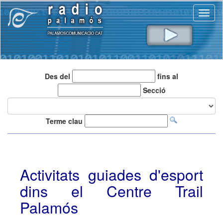
Toggl
naviga
Des del
fins al
Secció
Terme clau
Activitats guiades d'esport
dins el Centre Trail
Palamós