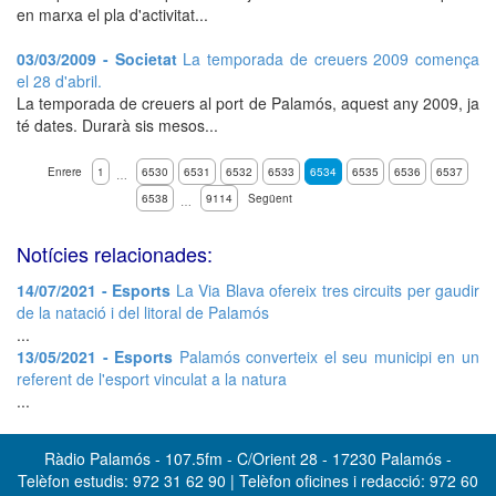
en marxa el pla d'activitat...
03/03/2009 - Societat
La temporada de creuers 2009 comença
el 28 d'abril.
La temporada de creuers al port de Palamós, aquest any 2009, ja
té dates. Durarà sis mesos...
Enrere
1
6530
6531
6532
6533
6534
6535
6536
6537
…
6538
9114
Següent
…
Notícies relacionades:
14/07/2021 - Esports
La Via Blava ofereix tres circuits per gaudir
de la natació i del litoral de Palamós
...
13/05/2021 - Esports
Palamós converteix el seu municipi en un
referent de l'esport vinculat a la natura
...
Ràdio Palamós - 107.5fm - C/Orient 28 - 17230 Palamós -
Telèfon estudis: 972 31 62 90 | Telèfon oficines i redacció: 972 60