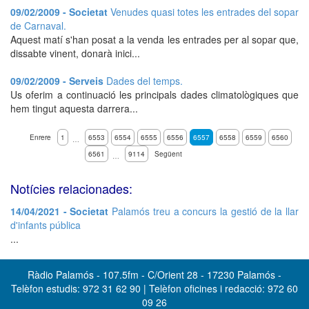
09/02/2009 - Societat
Venudes quasi totes les entrades del sopar
de Carnaval.
Aquest matí s'han posat a la venda les entrades per al sopar que,
dissabte vinent, donarà inici...
09/02/2009 - Serveis
Dades del temps.
Us oferim a continuació les principals dades climatològiques que
hem tingut aquesta darrera...
Enrere
1
6553
6554
6555
6556
6557
6558
6559
6560
…
6561
9114
Següent
…
Notícies relacionades:
14/04/2021 - Societat
Palamós treu a concurs la gestió de la llar
d'infants pública
...
Ràdio Palamós - 107.5fm - C/Orient 28 - 17230 Palamós -
Telèfon estudis: 972 31 62 90 | Telèfon oficines i redacció: 972 60
09 26