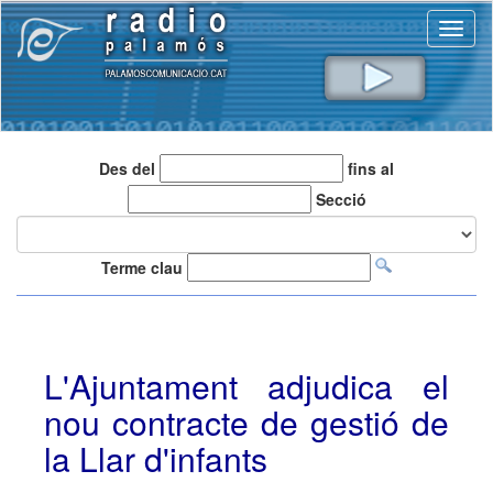
Toggl
naviga
Des del
fins al
Secció
Terme clau
L'Ajuntament adjudica el
nou contracte de gestió de
la Llar d'infants