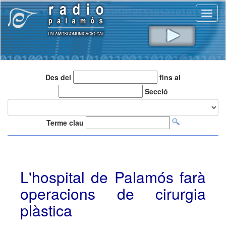
Toggl
naviga
Des del
fins al
Secció
Terme clau
L'hospital de Palamós farà
operacions de cirurgia
plàstica