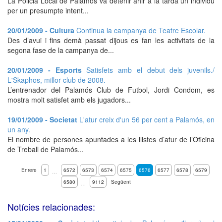
La Policia Local de Palamós va detenir ahir a la tarda un individu
per un presumpte intent...
20/01/2009 - Cultura
Continua la campanya de Teatre Escolar.
Des d’avui i fins demà passat dijous es fan les activitats de la
segona fase de la campanya de...
20/01/2009 - Esports
Satisfets amb el debut dels juvenils./
L'Skaphos, millor club de 2008.
L’entrenador del Palamós Club de Futbol, Jordi Condom, es
mostra molt satisfet amb els jugadors...
19/01/2009 - Societat
L'atur creix d'un 56 per cent a Palamós, en
un any.
El nombre de persones apuntades a les llistes d’atur de l’Oficina
de Treball de Palamós...
Enrere
1
6572
6573
6574
6575
6576
6577
6578
6579
…
6580
9112
Següent
…
Notícies relacionades: