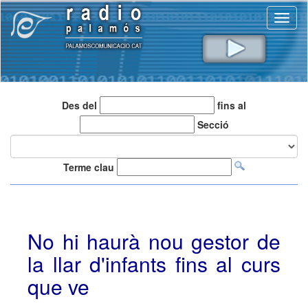
Toggl
naviga
Des del
fins al
Secció
Terme clau
No hi haurà nou gestor de
la llar d'infants fins al curs
que ve