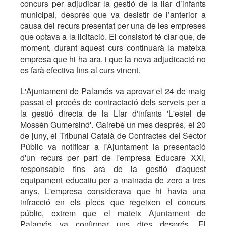
concurs per adjudicar la gestió de la llar d’infants
municipal, després que va desistir de l’anterior a
causa del recurs presentat per una de les empreses
que optava a la licitació. El consistori té clar que, de
moment, durant aquest curs continuarà la mateixa
empresa que hi ha ara, i que la nova adjudicació no
es farà efectiva fins al curs vinent.
L'Ajuntament de Palamós va aprovar el 24 de maig
passat el procés de contractació dels serveis per a
la gestió directa de la Llar d'infants 'L'estel de
Mossèn Gumersind'. Gairebé un mes després, el 20
de juny, el Tribunal Català de Contractes del Sector
Públic va notificar a l'Ajuntament la presentació
d'un recurs per part de l'empresa Educare XXI,
responsable fins ara de la gestió d'aquest
equipament educatiu per a mainada de zero a tres
anys. L'empresa considerava que hi havia una
infracció en els plecs que regeixen el concurs
públic, extrem que el mateix Ajuntament de
Palamós va confirmar uns dies després. El