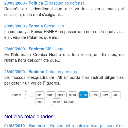
28/09/2000 - Política
El bàsquet es defensa
Després de l'advertiment que ahir va fer el grup municipal
socialista, en la qual s'exigia al...
28/09/2000 - Serveis
Sense llum
La companyia Fecsa-ENHER ha passar una nota en la qual avisa
els veïns de Palamós que els...
28/09/2000 - Societat
Més vaga
En l'informatiu Crònica Nostra ens fem ressò, un dia més, de
l'última hora del conflicte que...
28/09/2000 - Societat
Detenen persona
Els mossos d'esquadra de l'Alt Empordà han instruït diligències
per detenir un veí de Figueres...
Enrere
1
9015
9016
9017
9018
9019
9020
9021
9022
…
9023
9112
Següent
…
Notícies relacionades:
01/08/2019 - Societat
L'Ajuntament rebaixa la taxa pel servei de