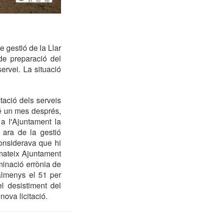
 gestió de la Llar
de preparació del
ervei. La situació
ació dels serveis
bé un mes després,
 a l'Ajuntament la
 ara de la gestió
onsiderava que hi
 mateix Ajuntament
minació errònia de
 almenys el 51 per
l desistiment del
nova licitació.