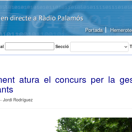
Portada
Hemerote
 al
Secció
T
ment atura el concurs per la ges
ants
- Jordi Rodríguez