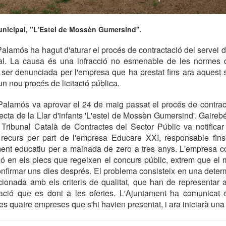
municipal, "L'Estel de Mossèn Gumersind".
alamós ha hagut d'aturar el procés de contractació del servei de
pal. La causa és una infracció no esmenable de les normes 
 ser denunciada per l'empresa que ha prestat fins ara aquest s
 un nou procés de licitació pública.
Palamós va aprovar el 24 de maig passat el procés de contract
irecta de la Llar d'infants 'L'estel de Mossèn Gumersind'. Gaire
 Tribunal Català de Contractes del Sector Públic va notificar
 recurs per part de l'empresa Educare XXI, responsable fins
ent educatiu per a mainada de zero a tres anys. L'empresa c
ió en els plecs que regeixen el concurs públic, extrem que el
firmar uns dies després. El problema consisteix en una deter
cionada amb els criteris de qualitat, que han de representar
ació que es doni a les ofertes. L'Ajuntament ha comunicat e
es quatre empreses que s'hi havien presentat, i ara iniciarà una 