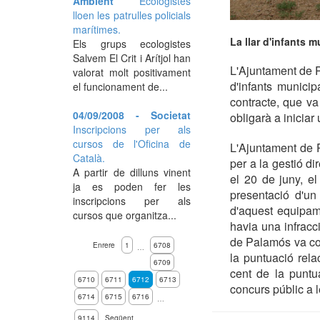
Ambient
Ecologistes
lloen les patrulles policials
marítimes.
La llar d'infants 
Els grups ecologistes
Salvem El Crit i Arítjol han
L'Ajuntament de P
valorat molt positivament
d'infants munici
el funcionament de...
contracte, que va
04/09/2008 - Societat
obligarà a iniciar
Inscripcions per als
cursos de l'Oficina de
L'Ajuntament de 
Català.
per a la gestió d
A partir de dilluns vinent
el 20 de juny, el
ja es poden fer les
presentació d'un
inscripcions per als
d'aquest equipam
cursos que organitza...
havia una infracc
de Palamós va con
Enrere
1
6708
…
la puntuació rela
6709
cent de la puntu
6710
6711
6712
6713
concurs públic a l
6714
6715
6716
…
9114
Següent