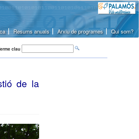
ca
Resums anuals
Arxiu de programes
Qui som?
erme clau
tió de la