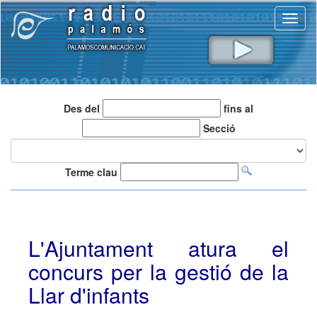
Toggl
naviga
Des del
fins al
Secció
Terme clau
L'Ajuntament atura el
concurs per la gestió de la
Llar d'infants