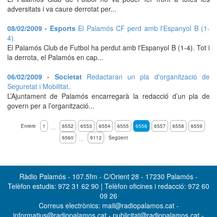
adversitats i va caure derrotat per...
08/02/2009 - Esports
El Palamós CF perd amb l'Espanyol B (1-
4).
El Palamós Club de Futbol ha perdut amb l'Espanyol B (1-4). Tot i
la derrota, el Palamós en cap...
06/02/2009 - Societat
Redactaran un pla d'organització de
Seguretat i Mobilitat.
L’Ajuntament de Palamós encarregarà la redacció d’un pla de
govern per a l’organització...
Enrere
1
6552
6553
6554
6555
6556
6557
6558
6559
…
6560
9112
Següent
…
Ràdio Palamós - 107.5fm - C/Orient 28 - 17230 Palamós -
Telèfon estudis: 972 31 62 90 | Telèfon oficines i redacció: 972 60
09 26
Correus electrònics: mail@radiopalamos.cat -
informatius@radiopalamos.cat - publicitat@radiopalamos.cat -