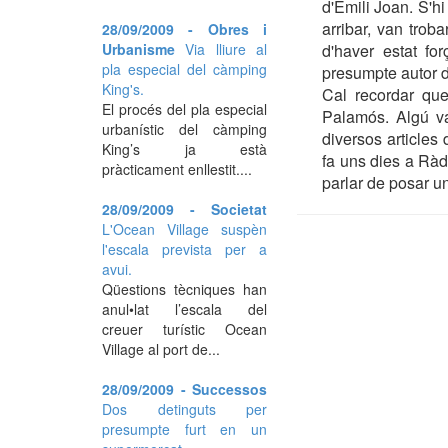
d'Emili Joan. S'h
arribar, van trob
28/09/2009 - Obres i
Urbanisme
Via lliure al
d'haver estat for
pla especial del càmping
presumpte autor d'
King's.
Cal recordar que,
El procés del pla especial
Palamós. Algú va
urbanístic del càmping
diversos articles
King’s ja està
fa uns dies a Ràd
pràcticament enllestit....
parlar de posar un
28/09/2009 - Societat
L'Ocean Village suspèn
l'escala prevista per a
avui.
Qüestions tècniques han
anul•lat l’escala del
creuer turístic Ocean
Village al port de...
28/09/2009 - Successos
Dos detinguts per
presumpte furt en un