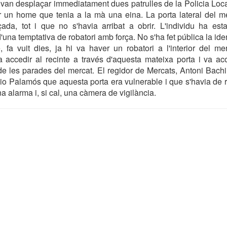
i van desplaçar immediatament dues patrulles de la Policia Lo
ar un home que tenia a la mà una eina. La porta lateral del m
çada, tot i que no s'havia arribat a obrir. L'individu ha es
una temptativa de robatori amb força. No s'ha fet pública la identi
 fa vuit dies, ja hi va haver un robatori a l'interior del m
 accedir al recinte a través d'aquesta mateixa porta i va ac
 de les parades del mercat. El regidor de Mercats, Antoni Bachil
io Palamós que aquesta porta era vulnerable i que s'havia de 
a alarma i, si cal, una càmera de vigilància.