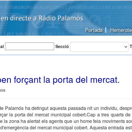
Portada
Hemerote
 al
Secció
T
n forçant la porta del mercat.
sos
de Palamós ha detingut aquesta passada nit un individu, despr
rçar la porta del mercat municipal cobert.Cap a tres quarts de d
de la zona ha alertat els agents que un home feia moviments so
a d'emergència del mercat municipal cobert. Aquesta entrada està