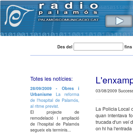
Des del
fins
L'enxampe
Totes les notícies:
28/09/2009 - Obres i
03/08/2009 Succes
Urbanisme
La reforma
de l'hospital de Palamós,
al ritme previst.
La Policia Local 
El projecte de
quan intentava fo
remodelació i ampliació
trucada d'un veí 
de l’hospital de Palamós
on hi ha l'entrad
segueix els terminis...