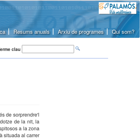
ca
Resums anuals
Arxiu de programes
Qui som?
erme clau
és de sorprendre'l
otze de la nit, la
spitosos a la zona
 situada al carrer