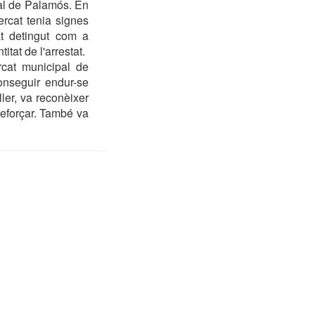
cal de Palamós. En
ercat tenia signes
tat detingut com a
tat de l'arrestat.
ercat municipal de
onseguir endur-se
ler, va reconèixer
reforçar. També va