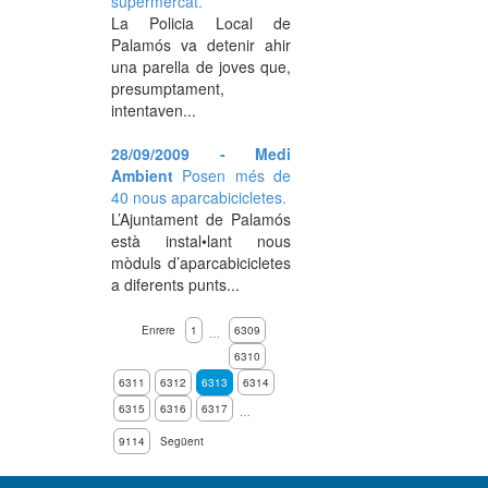
supermercat.
La Policia Local de
Palamós va detenir ahir
una parella de joves que,
presumptament,
intentaven...
28/09/2009 - Medi
Ambient
Posen més de
40 nous aparcabicicletes.
L’Ajuntament de Palamós
està instal•lant nous
mòduls d’aparcabicicletes
a diferents punts...
Enrere
1
6309
…
6310
6311
6312
6313
6314
6315
6316
6317
…
9114
Següent