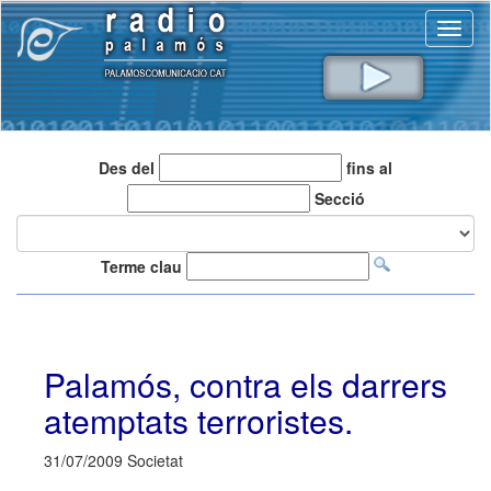
Toggl
naviga
Des del
fins al
Secció
Terme clau
Palamós, contra els darrers
atemptats terroristes.
31/07/2009 Societat