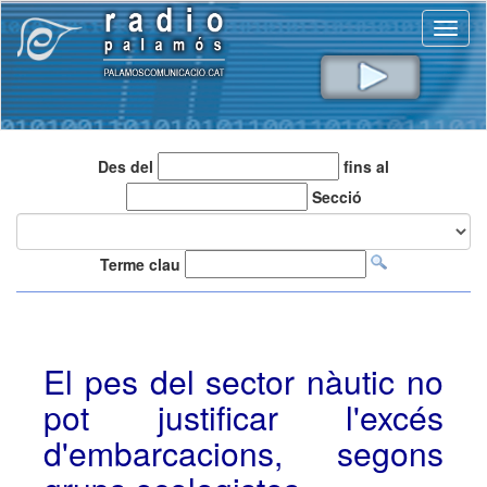
Toggl
naviga
Des del
fins al
Secció
Terme clau
El pes del sector nàutic no
pot justificar l'excés
d'embarcacions, segons