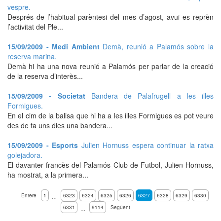
vespre.
Després de l’habitual parèntesi del mes d’agost, avui es reprèn
l’activitat del Ple...
15/09/2009 - Medi Ambient
Demà, reunió a Palamós sobre la
reserva marina.
Demà hi ha una nova reunió a Palamós per parlar de la creació
de la reserva d’interès...
15/09/2009 - Societat
Bandera de Palafrugell a les illes
Formigues.
En el cim de la balisa que hi ha a les illes Formigues es pot veure
des de fa uns dies una bandera...
15/09/2009 - Esports
Julien Hornuss espera continuar la ratxa
golejadora.
El davanter francès del Palamós Club de Futbol, Julien Hornuss,
ha mostrat, a la primera...
Enrere
1
6323
6324
6325
6326
6327
6328
6329
6330
…
6331
9114
Següent
…