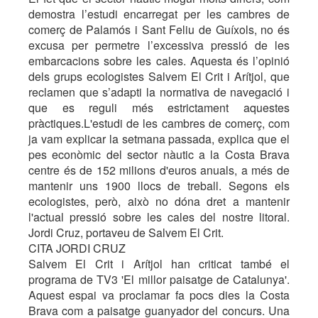
demostra l’estudi encarregat per les cambres de
comerç de Palamós i Sant Feliu de Guíxols, no és
excusa per permetre l’excessiva pressió de les
embarcacions sobre les cales. Aquesta és l’opinió
dels grups ecologistes Salvem El Crit i Arítjol, que
reclamen que s’adapti la normativa de navegació i
que es reguli més estrictament aquestes
pràctiques.L'estudi de les cambres de comerç, com
ja vam explicar la setmana passada, explica que el
pes econòmic del sector nàutic a la Costa Brava
centre és de 152 milions d'euros anuals, a més de
mantenir uns 1900 llocs de treball. Segons els
ecologistes, però, això no dóna dret a mantenir
l'actual pressió sobre les cales del nostre litoral.
Jordi Cruz, portaveu de Salvem El Crit.
CITA JORDI CRUZ
Salvem El Crit i Arítjol han criticat també el
programa de TV3 'El millor paisatge de Catalunya'.
Aquest espai va proclamar fa pocs dies la Costa
Brava com a paisatge guanyador del concurs. Una