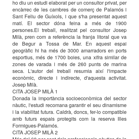
ho diu un estudi elaborat per un consultor privat, per
encàrrec de les cambres de comerç de Palamós i
Sant Feliu de Guíxols, i que s'ha presentat aquest
matí. El sector dóna feina a més de 1900
persones.El treball, realitzat pel consultor Josep
Milà, pren com a referència la franja litoral que va
de Begur a Tossa de Mar. En aquest espai
geogràfic hi ha més de 3000 amarradors en ports
esportius, més de 1700 boies, una xifra similar de
zones de varada i més de 260 punts de marina
seca. L'autor del treball resumia així l'impacte
econòmic, directe i indirecte, d'aquesta activitat.
Josep Milà.
CITA JOSEP MILÀ 1
Donada la importància socioeconòmica del sector
nàutic, l'estudi recomana garantir el seu dinamisme
i la viabilitat futura. Caldrà, doncs, fer-lo compatible
amb futurs espais protegits com la reserva Illes
Formigues-Palamós.
CITA JOSEP MILÀ 2