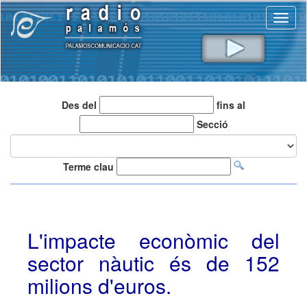
Toggl
naviga
Des del
fins al
Secció
Terme clau
L'impacte econòmic del
sector nàutic és de 152
milions d'euros.