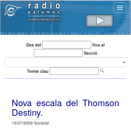
Toggl
naviga
Des del
fins al
Secció
Terme clau
Nova escala del Thomson
Destiny.
15/07/2009 Societat