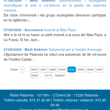
07/09/2009 - Medi Ambient
Submarinistes i ecologistes
reivindiquen el dret a col·laborar en la gestió de reserves
marines.
Els clubs d’immersió i els grups ecologistes demanen participar
en la vigilància i...
07/09/2009 - Successos
Incendi al Mas Pepó.
Ahir a la nit hi va haver un petit incendi a la zona del Mas Pepó, a
La Fosca. El foc, quin...
07/09/2009 - Medi Ambient
Subvenció per a l'estalvi d'energia.
L’Ajuntament de Palamós ha rebut una subvenció de 36 mil euros
de l’Institut Català...
Enrere
1
6330
6331
6332
6333
6334
6335
6336
6337
…
6338
9114
Següent
…
Ràdio Palamós - 107.5fm - C/Orient 28 - 17230 Palamós -
Telèfon estudis: 972 31 62 90 | Telèfon oficines i redacció: 972 60
09 26
Correus electrònics: mail@radiopalamos.cat -