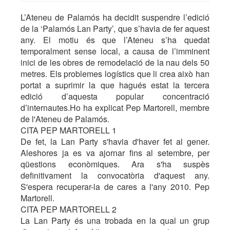
L’Ateneu de Palamós ha decidit suspendre l’edició
de la ‘Palamós Lan Party’, que s’havia de fer aquest
any. El motiu és que l’Ateneu s’ha quedat
temporalment sense local, a causa de l’imminent
inici de les obres de remodelació de la nau dels 50
metres. Els problemes logístics que li crea això han
portat a suprimir la que hagués estat la tercera
edició d’aquesta popular concentració
d’internautes.Ho ha explicat Pep Martorell, membre
de l'Ateneu de Palamós.
CITA PEP MARTORELL 1
De fet, la Lan Party s'havia d'haver fet al gener.
Aleshores ja es va ajornar fins al setembre, per
qüestions econòmiques. Ara s'ha suspès
definitivament la convocatòria d'aquest any.
S'espera recuperar-la de cares a l'any 2010. Pep
Martorell.
CITA PEP MARTORELL 2
La Lan Party és una trobada en la qual un grup