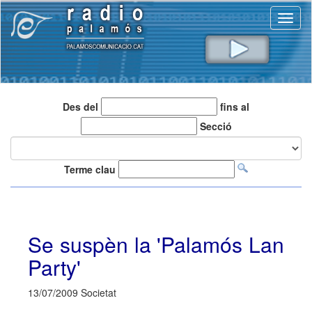
Toggl
naviga
Des del
fins al
Secció
Terme clau
Se suspèn la 'Palamós Lan
Party'
13/07/2009 Societat