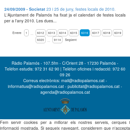
24/09/2009 - Societat
23 i 25 de juny, festes locals de 2010.
L'Ajuntament de Palamós ha fixat ja el calendari de festes locals
per a l'any 2010. Les dues...
Enrere
1
6312
6313
6314
6315
6316
6317
6318
6319
…
6320
9114
Següent
…
Ràdio Palamós - 107.5fm - C/Orient 28 - 17230 Palamós -
Telèfon estudis: 972 31 62 90 | Telèfon oficines i redacció: 972 60
09 26
Correus electrònics: mail@radiopalamos.cat -
informatius@radiopalamos.cat - publicitat@radiopalamos.cat -
agenda@radiopalamos.cat
Fem servir cookies per a millorar els nostres serveis, cerques i
informació mostrada. Si segueix navegant, considerem que n'accepta