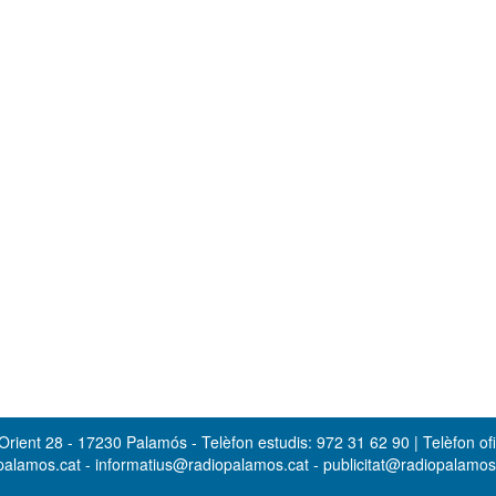
rient 28 - 17230 Palamós - Telèfon estudis: 972 31 62 90 | Telèfon ofi
opalamos.cat - informatius@radiopalamos.cat - publicitat@radiopalamo