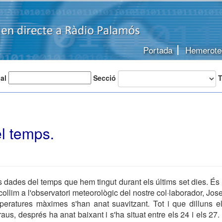
Portada
Hemerote
 al
Secció
T
l temps.
dades del temps que hem tingut durant els últims set dies. És 
recollim a l'observatori meteorològic del nostre col·laborador, Jo
peratures màximes s'han anat suavitzant. Tot i que dilluns el
aus, després ha anat baixant i s'ha situat entre els 24 i els 27.