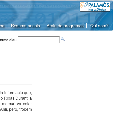
ca
Resums anuals
Arxiu de programes
Qui som?
erme clau
la informació que,
sep Ribas.Durant la
 mercuri va estar
 Ahir, però, trobem