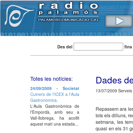
Des del
fins
Dades de
Totes les notícies:
24/09/2009 - Societat
13/07/2009 Serveis
Cuiners de l'ICEX a l'Aula
Gastronòmica.
L'Aula Gastronòmica de
Repassem ara les 
l'Empordà, amb seu a
tots els dilluns, 
Vall-llobrega, ha acollit
setmana, les tem
aquest matí una estada...
quasi en els 31 gr