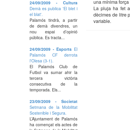
una mínima força 
24/09/2009 - Cultura
La pluja ha fet 
Demà es publica 'El blet i
el blat'.
dècimes de litre 
Palamós tindrà, a partir
variable.
de demà divendres, un
nou espai d’opinió
pública. Es tracta...
24/09/2009 - Esports
El
Palamós CF derrota
l'Olesa (3-1).
El Palamós Club de
Futbol va sumar ahir la
tercera victòria
consecutiva de la
temporada. Els...
23/09/2009 - Societat
Setmana de la Mobilitat
Sostenible i Segura.
L’Ajuntament de Palamós
ha començat els actes de