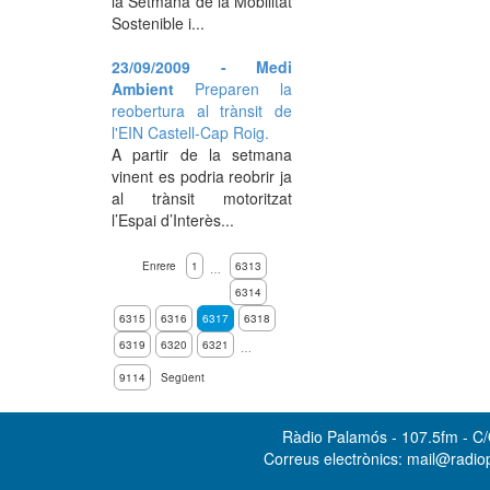
la Setmana de la Mobilitat
Sostenible i...
23/09/2009 - Medi
Ambient
Preparen la
reobertura al trànsit de
l'EIN Castell-Cap Roig.
A partir de la setmana
vinent es podria reobrir ja
al trànsit motoritzat
l’Espai d’Interès...
Enrere
1
6313
…
6314
6315
6316
6317
6318
6319
6320
6321
…
9114
Següent
Ràdio Palamós - 107.5fm - C/O
Correus electrònics: mail@radi