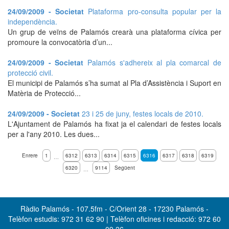
24/09/2009 - Societat
Plataforma pro-consulta popular per la
independència.
Un grup de veïns de Palamós crearà una plataforma cívica per
promoure la convocatòria d’un...
24/09/2009 - Societat
Palamós s'adhereix al pla comarcal de
protecció civil.
El municipi de Palamós s’ha sumat al Pla d’Assistència i Suport en
Matèria de Protecció...
24/09/2009 - Societat
23 i 25 de juny, festes locals de 2010.
L'Ajuntament de Palamós ha fixat ja el calendari de festes locals
per a l'any 2010. Les dues...
Enrere
1
6312
6313
6314
6315
6316
6317
6318
6319
…
6320
9114
Següent
…
Ràdio Palamós - 107.5fm - C/Orient 28 - 17230 Palamós -
Telèfon estudis: 972 31 62 90 | Telèfon oficines i redacció: 972 60