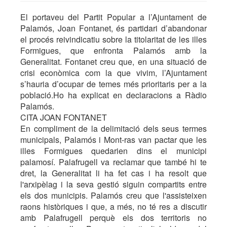
El portaveu del Partit Popular a l’Ajuntament de
Palamós, Joan Fontanet, és partidari d’abandonar
el procés reivindicatiu sobre la titolaritat de les illes
Formigues, que enfronta Palamós amb la
Generalitat. Fontanet creu que, en una situació de
crisi econòmica com la que vivim, l’Ajuntament
s’hauria d’ocupar de temes més prioritaris per a la
població.Ho ha explicat en declaracions a Ràdio
Palamós.
CITA JOAN FONTANET
En compliment de la delimitació dels seus termes
municipals, Palamós i Mont-ras van pactar que les
illes Formigues quedarien dins el municipi
palamosí. Palafrugell va reclamar que també hi te
dret, la Generalitat li ha fet cas i ha resolt que
l'arxipèlag i la seva gestió siguin compartits entre
els dos municipis. Palamós creu que l'assisteixen
raons històriques i que, a més, no té res a discutir
amb Palafrugell perquè els dos territoris no