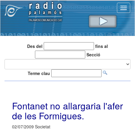
Toggl
naviga
Des del
fins al
Secció
Terme clau
Fontanet no allargaria l'afer
de les Formigues.
02/07/2009 Societat