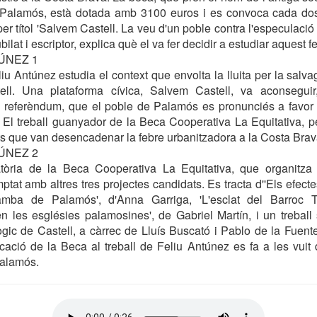
 Palamós, està dotada amb 3100 euros i es convoca cada dos
r títol 'Salvem Castell. La veu d'un poble contra l'especulació 
ilat i escriptor, explica què el va fer decidir a estudiar aquest 
ÚNEZ 1
iu Antúnez estudia el context que envolta la lluita per la salva
ell. Una plataforma cívica, Salvem Castell, va aconseguir
n referèndum, que el poble de Palamós es pronunciés a favor 
 El treball guanyador de la Beca Cooperativa La Equitativa, p
s que van desencadenar la febre urbanitzadora a la Costa Brav
ÚNEZ 2
òria de la Beca Cooperativa La Equitativa, que organitza 
tat amb altres tres projectes candidats. Es tracta d''Els efecte
ba de Palamós', d'Anna Garriga, 'L'esclat del Barroc T
 les esglésies palamosines', de Gabriel Martín, i un treball 
gic de Castell, a càrrec de Lluís Buscató i Pablo de la Fuente
icació de la Beca al treball de Feliu Antúnez es fa a les vuit
Palamós.