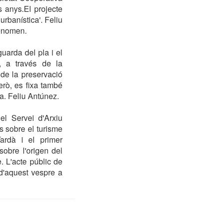
 anys.El projecte
urbanística'. Feliu
fenomen.
guarda del pla i el
, a través de la
de la preservació
erò, es fixa també
a. Feliu Antúnez.
el Servei d'Arxiu
s sobre el turisme
ardà i el primer
sobre l'origen del
. L'acte públic de
 d'aquest vespre a