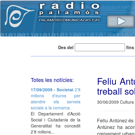
Des del
fins
Feliu An
Totes les notícies:
treball s
17/09/2009 - Societat
2'8
milions d'euros per
atendre els serveis
30/06/2009 Cultura
socials a la comarca.
El Departament d’Acció
Social i Ciutadania de la
Feliu Antúnez és 
Generalitat ha concedit
Antúnez ha acon
2’8 milions...
creixement urbaní