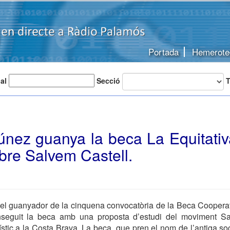
Portada
Hemerote
 al
Secció
T
túnez guanya la beca La Equitati
obre Salvem Castell.
el guanyador de la cinquena convocatòria de la Beca Cooperat
seguit la beca amb una proposta d’estudi del moviment Sal
stic a la Costa Brava. La beca, que pren el nom de l’antiga so