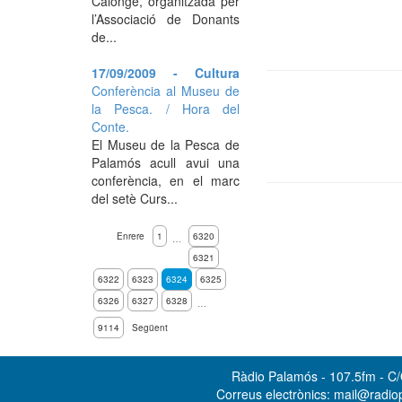
Calonge, organitzada per
l’Associació de Donants
de...
17/09/2009 - Cultura
Conferència al Museu de
la Pesca. / Hora del
Conte.
El Museu de la Pesca de
Palamós acull avui una
conferència, en el marc
del setè Curs...
Enrere
1
6320
…
6321
6322
6323
6324
6325
6326
6327
6328
…
9114
Següent
Ràdio Palamós - 107.5fm - C/O
Correus electrònics: mail@radi