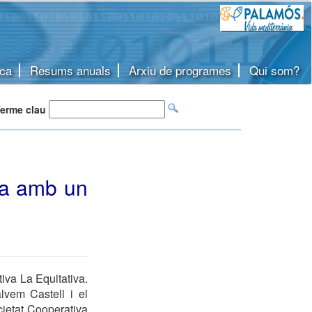
ca
Resums anuals
Arxiu de programes
Qui som?
erme clau
va amb un
iva La Equitativa.
vem Castell i el
cietat Cooperativa