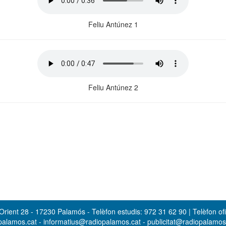
Feliu Antúnez 1
Feliu Antúnez 2
rient 28 - 17230 Palamós - Telèfon estudis: 972 31 62 90 | Telèfon ofi
opalamos.cat - informatius@radiopalamos.cat - publicitat@radiopalamo