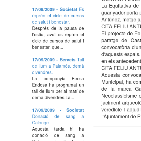
La Equitativa de
17/09/2009 - Societat
Es
guanyador porta pe
reprèn el cicle de cursos
Antúnez, metge jub
de salut i benestar.
CITA FELIU ANT
Després de la pausa de
El projecte de Fel
l’estiu, avui es reprèn el
paratge de Cast
cicle de cursos de salut i
convocatòria d'u
benestar, que...
d'aquests espais.
17/09/2009 - Serveis
Tall
en els antecedent
de llum a Palamós, demà
CITA FELIU ANT
divendres.
Aquesta convocat
La companyia Fecsa
Municipal, ha comp
Endesa ha programat un
de la marca Gam
tall de llum per al matí de
Neoclassicisme en
demà divendres.La...
jaciment arqueolò
veredicte i adjud
17/09/2009 - Societat
l'Ajuntament de 
Donació de sang a
Calonge.
Aquesta tarda hi ha
donació de sang a