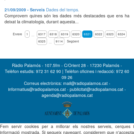
21/09/2009 - Serveis
Dades del temps.
Comprovem quines són les dades més destacades que ens ha
deixat la climatologia, durant aquesta...
Enrere
1
6317
6318
6319
6320
6321
6322
6323
6324
…
6325
9114
Següent
…
Ràdio Palamós - 107.5fm - C/Orient 28 - 17230 Palamós -
Telèfon estudis: 972 31 62 90 | Telèfon oficines i redacció: 972 60
09 26
Correus electrònics: mail@radiopalamos.cat -
informatius@radiopalamos.cat - publicitat@radiopalamos.cat -
agenda@radiopalamos.cat
Fem servir cookies per a millorar els nostres serveis, cerques i
informació mostrada. Si segueix navegant, considerem que n'accepta