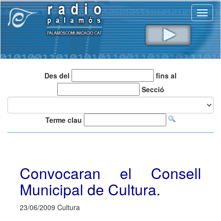
Toggl
naviga
Des del
fins al
Secció
Terme clau
Convocaran el Consell
Municipal de Cultura.
23/06/2009 Cultura