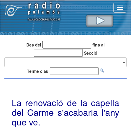
Toggl
naviga
Des del
fins al
Secció
Terme clau
La renovació de la capella
del Carme s'acabaria l'any
que ve.