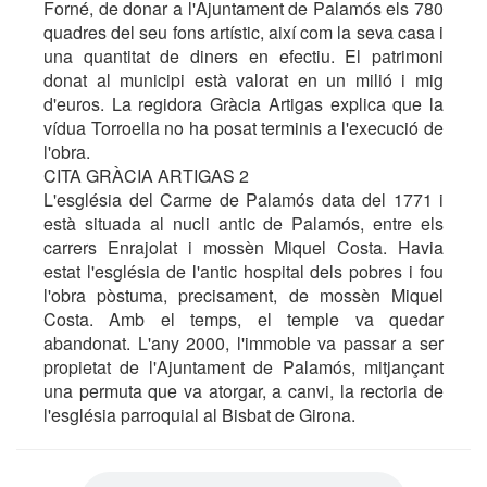
Forné, de donar a l'Ajuntament de Palamós els 780
quadres del seu fons artístic, així com la seva casa i
una quantitat de diners en efectiu. El patrimoni
donat al municipi està valorat en un milió i mig
d'euros. La regidora Gràcia Artigas explica que la
vídua Torroella no ha posat terminis a l'execució de
l'obra.
CITA GRÀCIA ARTIGAS 2
L'església del Carme de Palamós data del 1771 i
està situada al nucli antic de Palamós, entre els
carrers Enrajolat i mossèn Miquel Costa. Havia
estat l'església de l'antic hospital dels pobres i fou
l'obra pòstuma, precisament, de mossèn Miquel
Costa. Amb el temps, el temple va quedar
abandonat. L'any 2000, l'immoble va passar a ser
propietat de l'Ajuntament de Palamós, mitjançant
una permuta que va atorgar, a canvi, la rectoria de
l'església parroquial al Bisbat de Girona.