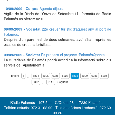
10/09/2009 - Cultura
Agenda dijous.
Vigília de la Diada de l'Onze de Setembre i l'Informatiu de Ràdio
Palamós us ofereix avui...
09/09/2009 - Societat
22è creuer turístic d'aquest any al port de
Palamós.
Després d’un parèntesi de dues setmanes, avui s'han reprès les
escales de creuers turístics...
09/09/2009 - Societat
Es prepara el projecte 'PalamósQnecta'.
La ciutadania de Palamós podrà accedir a la informació sobre els
serveis de l’Ajuntament a...
Enrere
1
6324
6325
6326
6327
6328
6329
6330
6331
…
6332
9111
Següent
…
Ràdio Palamós - 107.5fm - C/Orient 28 - 17230 Palamós -
Telèfon estudis: 972 31 62 90 | Telèfon oficines i redacció: 972 60
09 26