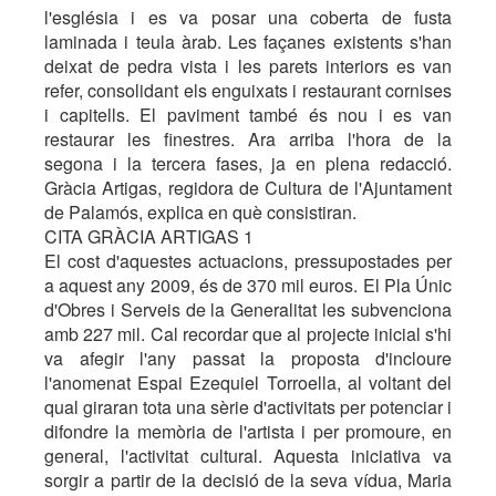
l'església i es va posar una coberta de fusta
laminada i teula àrab. Les façanes existents s'han
deixat de pedra vista i les parets interiors es van
refer, consolidant els enguixats i restaurant cornises
i capitells. El paviment també és nou i es van
restaurar les finestres. Ara arriba l'hora de la
segona i la tercera fases, ja en plena redacció.
Gràcia Artigas, regidora de Cultura de l'Ajuntament
de Palamós, explica en què consistiran.
CITA GRÀCIA ARTIGAS 1
El cost d'aquestes actuacions, pressupostades per
a aquest any 2009, és de 370 mil euros. El Pla Únic
d'Obres i Serveis de la Generalitat les subvenciona
amb 227 mil. Cal recordar que al projecte inicial s'hi
va afegir l'any passat la proposta d'incloure
l'anomenat Espai Ezequiel Torroella, al voltant del
qual giraran tota una sèrie d'activitats per potenciar i
difondre la memòria de l'artista i per promoure, en
general, l'activitat cultural. Aquesta iniciativa va
sorgir a partir de la decisió de la seva vídua, Maria