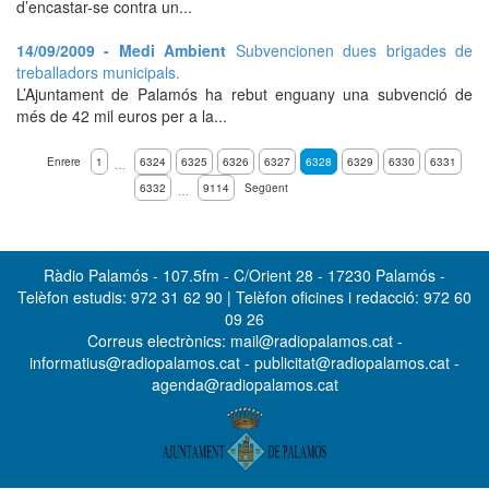
d’encastar-se contra un...
14/09/2009 - Medi Ambient
Subvencionen dues brigades de
treballadors municipals.
L’Ajuntament de Palamós ha rebut enguany una subvenció de
més de 42 mil euros per a la...
Enrere
1
6324
6325
6326
6327
6328
6329
6330
6331
…
6332
9114
Següent
…
Ràdio Palamós - 107.5fm - C/Orient 28 - 17230 Palamós -
Telèfon estudis: 972 31 62 90 | Telèfon oficines i redacció: 972 60
09 26
Correus electrònics: mail@radiopalamos.cat -
informatius@radiopalamos.cat - publicitat@radiopalamos.cat -
agenda@radiopalamos.cat