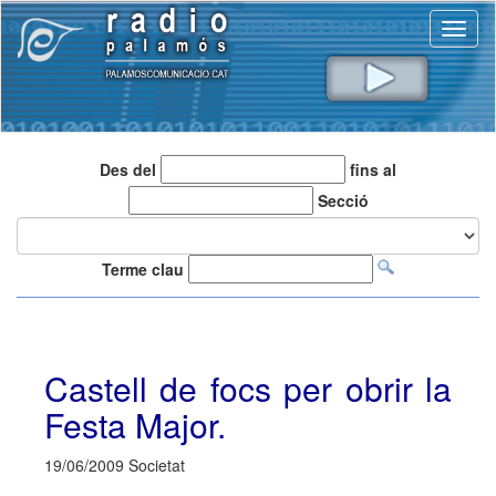
Toggl
naviga
Des del
fins al
Secció
Terme clau
Castell de focs per obrir la
Festa Major.
19/06/2009 Societat