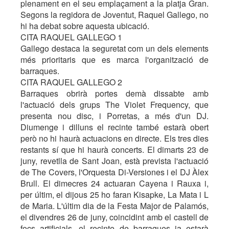
plenament en el seu emplaçament a la platja Gran.
Segons la regidora de Joventut, Raquel Gallego, no
hi ha debat sobre aquesta ubicació.
CITA RAQUEL GALLEGO 1
Gallego destaca la seguretat com un dels elements
més prioritaris que es marca l'organització de
barraques.
CITA RAQUEL GALLEGO 2
Barraques obrirà portes demà dissabte amb
l'actuació dels grups The Violet Frequency, que
presenta nou disc, i Porretas, a més d'un DJ.
Diumenge i dilluns el recinte també estarà obert
però no hi haurà actuacions en directe. Els tres dies
restants sí que hi haurà concerts. El dimarts 23 de
juny, revetlla de Sant Joan, està prevista l'actuació
de The Covers, l'Orquesta Di-Versiones i el DJ Àlex
Brull. El dimecres 24 actuaran Cayena i Rauxa i,
per últim, el dijous 25 ho faran Kisapke, La Mata i L
de Maria. L'últim dia de la Festa Major de Palamós,
el divendres 26 de juny, coincidint amb el castell de
focs artificials, el recinte de barraques ja estarà