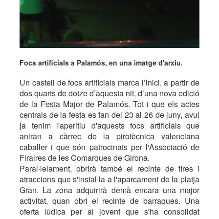
Focs artificials a Palamós, en una imatge d'arxiu.
Un castell de focs artificials marca l’inici, a partir de
dos quarts de dotze d’aquesta nit, d’una nova edició
de la Festa Major de Palamós. Tot i que els actes
centrals de la festa es fan del 23 al 26 de juny, avui
ja tenim l'aperitiu d'aquests focs artificials que
aniran a càrrec de la pirotècnica valenciana
caballer i que són patrocinats per l'Associació de
Firaires de les Comarques de Girona.
Paral·lelament, obrirà també el recinte de fires i
atraccions que s'instal·la a l'aparcament de la platja
Gran. La zona adquirirà demà encara una major
activitat, quan obri el recinte de barraques. Una
oferta lúdica per al jovent que s'ha consolidat