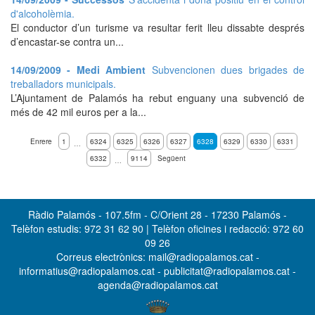
d'alcoholèmia.
El conductor d’un turisme va resultar ferit lleu dissabte després
d’encastar-se contra un...
14/09/2009 - Medi Ambient
Subvencionen dues brigades de
treballadors municipals.
L’Ajuntament de Palamós ha rebut enguany una subvenció de
més de 42 mil euros per a la...
Enrere
1
6324
6325
6326
6327
6328
6329
6330
6331
…
6332
9114
Següent
…
Ràdio Palamós - 107.5fm - C/Orient 28 - 17230 Palamós -
Telèfon estudis: 972 31 62 90 | Telèfon oficines i redacció: 972 60
09 26
Correus electrònics: mail@radiopalamos.cat -
informatius@radiopalamos.cat - publicitat@radiopalamos.cat -
agenda@radiopalamos.cat