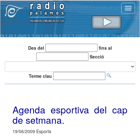
Toggl
naviga
Des del
fins al
Secció
Terme clau
Agenda esportiva del cap
de setmana.
19/06/2009 Esports