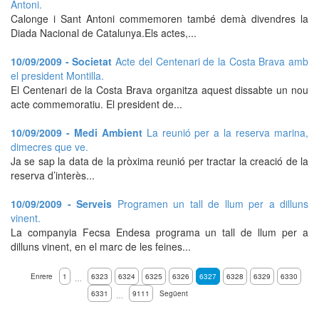
Antoni.
Calonge i Sant Antoni commemoren també demà divendres la
Diada Nacional de Catalunya.Els actes,...
10/09/2009 - Societat
Acte del Centenari de la Costa Brava amb
el president Montilla.
El Centenari de la Costa Brava organitza aquest dissabte un nou
acte commemoratiu. El president de...
10/09/2009 - Medi Ambient
La reunió per a la reserva marina,
dimecres que ve.
Ja se sap la data de la pròxima reunió per tractar la creació de la
reserva d’interès...
10/09/2009 - Serveis
Programen un tall de llum per a dilluns
vinent.
La companyia Fecsa Endesa programa un tall de llum per a
dilluns vinent, en el marc de les feines...
Enrere
1
6323
6324
6325
6326
6327
6328
6329
6330
…
6331
9111
Següent
…