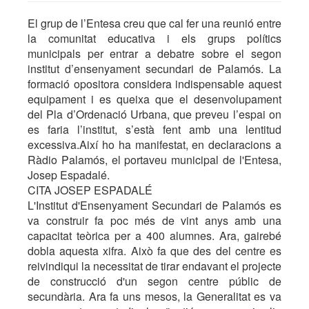
El grup de l’Entesa creu que cal fer una reunió entre
la comunitat educativa i els grups polítics
municipals per entrar a debatre sobre el segon
institut d’ensenyament secundari de Palamós. La
formació opositora considera indispensable aquest
equipament i es queixa que el desenvolupament
del Pla d’Ordenació Urbana, que preveu l’espai on
es faria l’institut, s’està fent amb una lentitud
excessiva.Així ho ha manifestat, en declaracions a
Ràdio Palamós, el portaveu municipal de l'Entesa,
Josep Espadalé.
CITA JOSEP ESPADALÉ
L'Institut d'Ensenyament Secundari de Palamós es
va construir fa poc més de vint anys amb una
capacitat teòrica per a 400 alumnes. Ara, gairebé
dobla aquesta xifra. Això fa que des del centre es
reivindiqui la necessitat de tirar endavant el projecte
de construcció d'un segon centre públic de
secundària. Ara fa uns mesos, la Generalitat es va