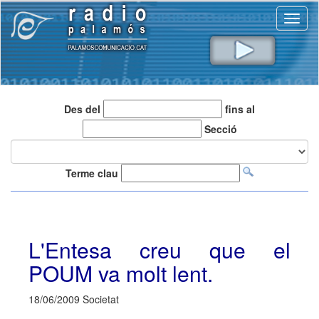
Toggl
naviga
Des del
fins al
Secció
Terme clau
L'Entesa creu que el
POUM va molt lent.
18/06/2009 Societat