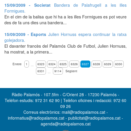
15/09/2009 - Societat
Bandera de Palafrugell a les illes
Formigues.
En el cim de la balisa que hi ha a les illes Formigues es pot veure
des de fa uns dies una bandera...
15/09/2009 - Esports
Julien Hornuss espera continuar la ratxa
golejadora.
El davanter francès del Palamós Club de Futbol, Julien Hornuss,
ha mostrat, a la primera...
Enrere
1
6323
6324
6325
6326
6327
6328
6329
6330
…
6331
9114
Següent
…
Ràdio Palamós - 107.5fm - C/Orient 28 - 17230 Palamós -
Telèfon estudis: 972 31 62 90 | Telèfon oficines i redacció: 972 60
09 26
Correus electrònics: mail@radiopalamos.cat -
informatius@radiopalamos.cat - publicitat@radiopalamos.cat -
agenda@radiopalamos.cat