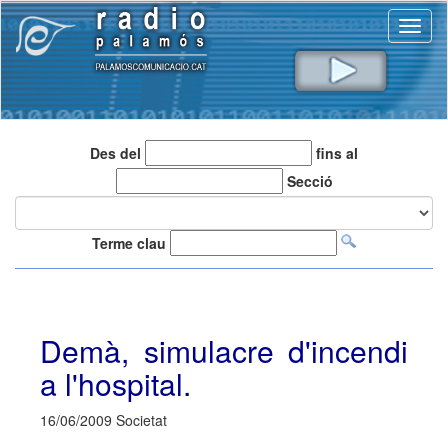
Toggl
naviga
Des del
fins al
Secció
Terme clau
Demà, simulacre d'incendi
a l'hospital.
16/06/2009 Societat