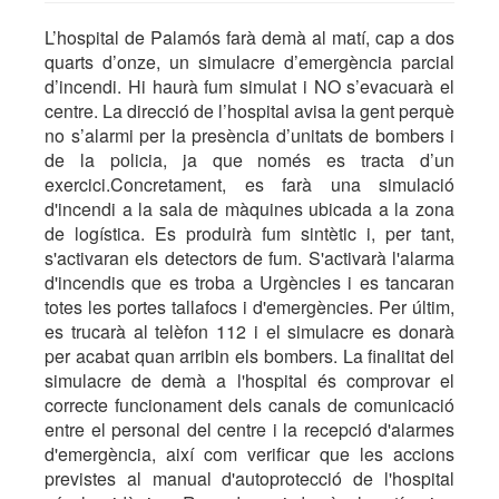
L’hospital de Palamós farà demà al matí, cap a dos
quarts d’onze, un simulacre d’emergència parcial
d’incendi. Hi haurà fum simulat i NO s’evacuarà el
centre. La direcció de l’hospital avisa la gent perquè
no s’alarmi per la presència d’unitats de bombers i
de la policia, ja que només es tracta d’un
exercici.Concretament, es farà una simulació
d'incendi a la sala de màquines ubicada a la zona
de logística. Es produirà fum sintètic i, per tant,
s'activaran els detectors de fum. S'activarà l'alarma
d'incendis que es troba a Urgències i es tancaran
totes les portes tallafocs i d'emergències. Per últim,
es trucarà al telèfon 112 i el simulacre es donarà
per acabat quan arribin els bombers. La finalitat del
simulacre de demà a l'hospital és comprovar el
correcte funcionament dels canals de comunicació
entre el personal del centre i la recepció d'alarmes
d'emergència, així com verificar que les accions
previstes al manual d'autoprotecció de l'hospital