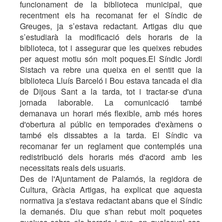
funcionament de la biblioteca municipal, que
recentment els ha recomanat fer el Síndic de
Greuges, ja s’estava redactant. Artigas diu que
s’estudiarà la modificació dels horaris de la
biblioteca, tot i assegurar que les queixes rebudes
per aquest motiu són molt poques.El Síndic Jordi
Sistach va rebre una queixa en el sentit que la
biblioteca Lluís Barceló i Bou estava tancada el dia
de Dijous Sant a la tarda, tot i tractar-se d'una
jornada laborable. La comunicació també
demanava un horari més flexible, amb més hores
d'obertura al públic en temporades d'exàmens o
també els dissabtes a la tarda. El Síndic va
recomanar fer un reglament que contemplés una
redistribució dels horaris més d'acord amb les
necessitats reals dels usuaris.
Des de l'Ajuntament de Palamós, la regidora de
Cultura, Gràcia Artigas, ha explicat que aquesta
normativa ja s'estava redactant abans que el Síndic
la demanés. Diu que s'han rebut molt poquetes