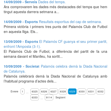
14/09/2009 - Serveis
Dades del temps.
Ara comprovarem les dades més destacades del temps que hem
tingut aquesta darrera setmana a...
14/09/2009 - Esports
Resultats esportius del cap de setmana.
Primera victòria i primers tres punts del Palamós Club de Futbol
en aquesta lliga. Els...
13/09/2009 - Esports
El Palamós CF guanya el seu primer partit,
enfront l'Amposta (3-1).
El Palamós Club de Futbol, a diferència del partit de fa una
semana davant el Manlleu, ha sortit...
10/09/2009 - Societat
Palamós celebra demà la Diada Nacional
de Catalunya.
Palamós celebrarà demà la Diada Nacional de Catalunya amb
l’habitual programa d’actes dels...
Enrere
1
6325
6326
6327
6328
6329
6330
6331
6332
…
6333
9114
Següent
…