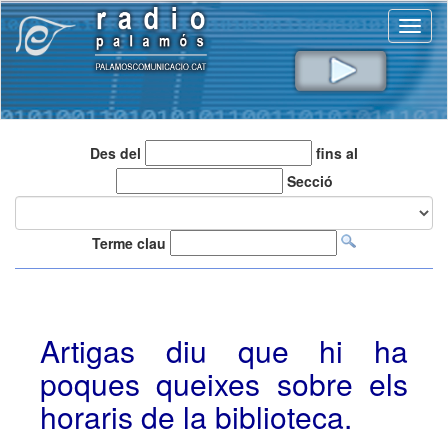
Toggl
naviga
Des del
fins al
Secció
Terme clau
Artigas diu que hi ha
poques queixes sobre els
horaris de la biblioteca.