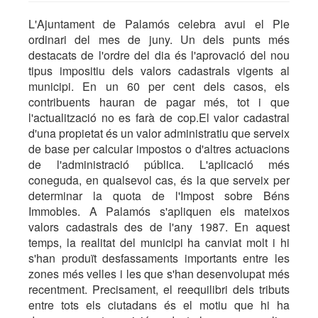
L'Ajuntament de Palamós celebra avui el Ple
ordinari del mes de juny. Un dels punts més
destacats de l'ordre del dia és l'aprovació del nou
tipus impositiu dels valors cadastrals vigents al
municipi. En un 60 per cent dels casos, els
contribuents hauran de pagar més, tot i que
l'actualització no es farà de cop.El valor cadastral
d'una propietat és un valor administratiu que serveix
de base per calcular impostos o d'altres actuacions
de l'administració pública. L'aplicació més
coneguda, en qualsevol cas, és la que serveix per
determinar la quota de l'Impost sobre Béns
Immobles. A Palamós s'apliquen els mateixos
valors cadastrals des de l'any 1987. En aquest
temps, la realitat del municipi ha canviat molt i hi
s'han produït desfassaments importants entre les
zones més velles i les que s'han desenvolupat més
recentment. Precisament, el reequilibri dels tributs
entre tots els ciutadans és el motiu que hi ha