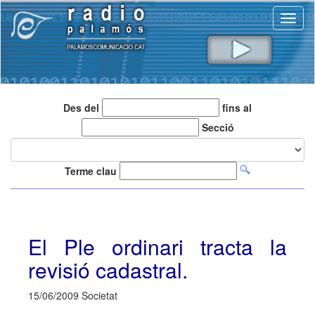
Toggl
naviga
Des del
fins al
Secció
Terme clau
El Ple ordinari tracta la
revisió cadastral.
15/06/2009 Societat