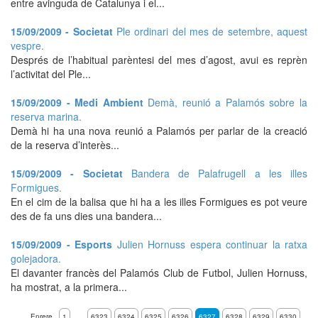
entre avinguda de Catalunya i el...
15/09/2009 - Societat
Ple ordinari del mes de setembre, aquest
vespre.
Després de l’habitual parèntesi del mes d’agost, avui es reprèn
l’activitat del Ple...
15/09/2009 - Medi Ambient
Demà, reunió a Palamós sobre la
reserva marina.
Demà hi ha una nova reunió a Palamós per parlar de la creació
de la reserva d’interès...
15/09/2009 - Societat
Bandera de Palafrugell a les illes
Formigues.
En el cim de la balisa que hi ha a les illes Formigues es pot veure
des de fa uns dies una bandera...
15/09/2009 - Esports
Julien Hornuss espera continuar la ratxa
golejadora.
El davanter francès del Palamós Club de Futbol, Julien Hornuss,
ha mostrat, a la primera...
Enrere
1
6323
6324
6325
6326
6327
6328
6329
6330