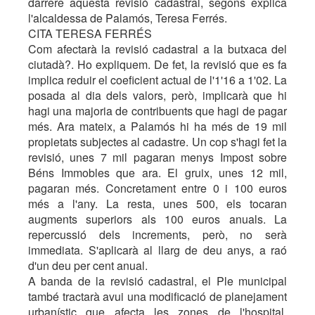
darrere aquesta revisió cadastral, segons explica
l'alcaldessa de Palamós, Teresa Ferrés.
CITA TERESA FERRÉS
Com afectarà la revisió cadastral a la butxaca del
ciutadà?. Ho expliquem. De fet, la revisió que es fa
implica reduir el coeficient actual de l'1'16 a 1'02. La
posada al dia dels valors, però, implicarà que hi
hagi una majoria de contribuents que hagi de pagar
més. Ara mateix, a Palamós hi ha més de 19 mil
propietats subjectes al cadastre. Un cop s'hagi fet la
revisió, unes 7 mil pagaran menys Impost sobre
Béns Immobles que ara. El gruix, unes 12 mil,
pagaran més. Concretament entre 0 i 100 euros
més a l'any. La resta, unes 500, els tocaran
augments superiors als 100 euros anuals. La
repercussió dels increments, però, no serà
immediata. S'aplicarà al llarg de deu anys, a raó
d'un deu per cent anual.
A banda de la revisió cadastral, el Ple municipal
també tractarà avui una modificació de planejament
urbanístic que afecta les zones de l'hospital,