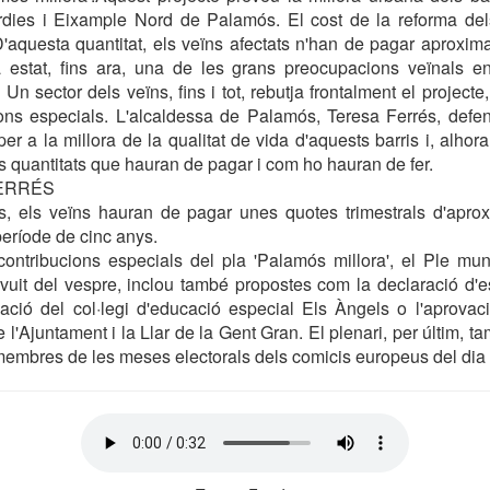
ies i Eixample Nord de Palamós. El cost de la reforma del
D'aquesta quantitat, els veïns afectats n'han de pagar aproxi
 estat, fins ara, una de les grans preocupacions veïnals e
 Un sector dels veïns, fins i tot, rebutja frontalment el projecte
ions especials. L'alcaldessa de Palamós, Teresa Ferrés, defe
r a la millora de la qualitat de vida d'aquests barris i, alhora, 
es quantitats que hauran de pagar i com ho hauran de fer.
FERRÉS
, els veïns hauran de pagar unes quotes trimestrals d'apro
període de cinc anys.
ontribucions especials del pla 'Palamós millora', el Ple muni
uit del vespre, inclou també propostes com la declaració d'e
iació del col·legi d'educació especial Els Àngels o l'aprovac
e l'Ajuntament i la Llar de la Gent Gran. El plenari, per últim, ta
membres de les meses electorals dels comicis europeus del dia 