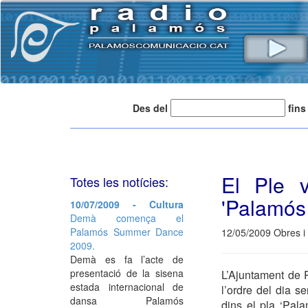
Des del
fins
El Ple v
Totes les notícies:
'Palamós 
10/07/2009 - Cultura
Demà comença el
Palamós Summer Dance
12/05/2009 Obres i
2009.
Demà es fa l’acte de
presentació de la sisena
L’Ajuntament de 
estada internacional de
l’ordre del dia s
dansa Palamós
dins el pla ‘Pala