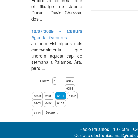
Futbol va concretar ahir
el fitxatge de Jaume
Duran i David Charcos,
dos...
10/07/2009 - Cultura
Agenda divendres.
Ja hem vist alguns dels
esdeveniments que
tindrem aquest cap de
setmana a Palamós. Ara,
però,...
Enrere
1
6397
…
6398
6399
6400
6401
6402
6403
6404
6405
…
9114
Següent
Ràdio Palamós - 107.5fm - C/O
Correus electrònics: mail@radi