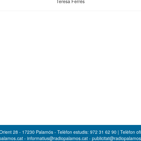
Teresa Ferrés
rient 28 - 17230 Palamós - Telèfon estudis: 972 31 62 90 | Telèfon ofi
opalamos.cat - informatius@radiopalamos.cat - publicitat@radiopalamo