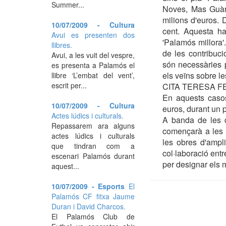
Summer...
Noves, Mas Guàrd
milions d'euros. 
10/07/2009 - Cultura
cent. Aquesta ha
Avui es presenten dos
'Palamós millora'.
llibres.
de les contribuc
Avui, a les vuit del vespre,
són necessàries pe
es presenta a Palamós el
els veïns sobre l
llibre ‘L’embat del vent’,
escrit per...
CITA TERESA 
En aquests casos
10/07/2009 - Cultura
euros, durant un 
Actes lúdics i culturals.
A banda de les c
Repassarem ara alguns
començarà a les v
actes lúdics i culturals
les obres d'ampl
que tindran com a
col·laboració entr
escenari Palamós durant
per designar els 
aquest...
10/07/2009 - Esports
El
Palamós CF fitxa Jaume
Duran i David Charcos.
El Palamós Club de