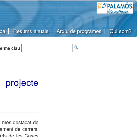
ca
Resums anuals
Arxiu de programes
Qui som?
erme clau
 projecte
t més destacat de
jament de carrers,
arris de les Cases