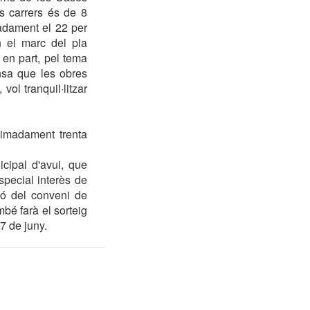
s carrers és de 8
madament el 22 per
n el marc del pla
, en part, pel tema
nsa que les obres
vol tranquil·litzar
ximadament trenta
cipal d'avui, que
special interès de
ió del conveni de
mbé farà el sorteig
7 de juny.