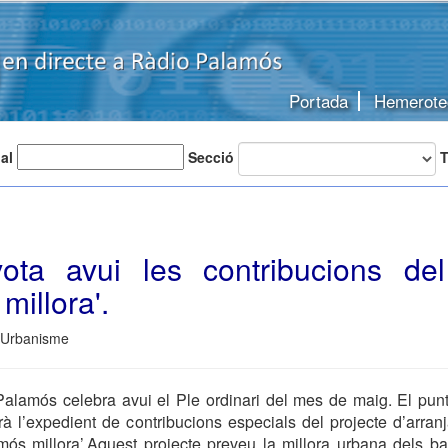
Portada
Hemerote
 al
Secció
T
ota avui les contribucions del
millora'.
 Urbanisme
Palamós celebra avui el Ple ordinari del mes de maig. El pun
erà l’expedient de contribucions especials del projecte d’arran
mós millora’.Aquest projecte preveu la millora urbana dels b