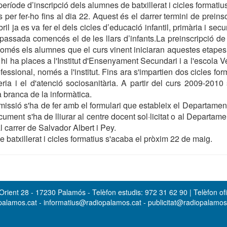
ríode d’inscripció dels alumnes de batxillerat i cicles formatiu
per fer-ho fins al dia 22. Aquest és el darrer termini de preins
ril ja es va fer el dels cicles d’educació infantil, primària i secu
assada comencés el de les llars d’infants.La preinscripció de ba
només els alumnes que el curs vinent iniciaran aquestes etapes
, hi ha places a l'Institut d'Ensenyament Secundari i a l'escola 
essional, només a l'institut. Fins ara s'impartien dos cicles for
meria i el d'atenció sociosanitària. A partir del curs 2009-2010
la branca de la informàtica.
dmissió s'ha de fer amb el formulari que estableix el Departamen
cument s'ha de lliurar al centre docent sol·licitat o al Departa
l carrer de Salvador Albert i Pey.
e batxillerat i cicles formatius s'acaba el pròxim 22 de maig.
rient 28 - 17230 Palamós - Telèfon estudis: 972 31 62 90 | Telèfon ofi
opalamos.cat - informatius@radiopalamos.cat - publicitat@radiopalamo