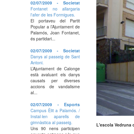
02/07/2009 - Societat
Fontanet no allargaria
l'afer de les Formigues.
El portaveu del Partit
Popular a l’Ajuntament de
Palamós, Joan Fontanet,
és partidari...
02/07/2009 - Societat
Danys al passeig de Sant
Antoni.
L’Ajuntament de Calonge
està avaluant els danys
causats per diverses
accions de vandalisme
al...
02/07/2009 - Esports
Campus Èlit a Palamós. /
Instal·len aparells de
gimnàstica al passeig.
L'escola Vedruna 
Uns 90 nens participen