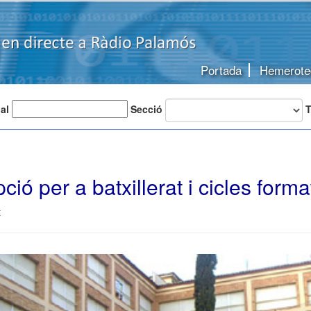
Portada
Hemerote
 al
Secció
T
ció per a batxillerat i cicles forma
t