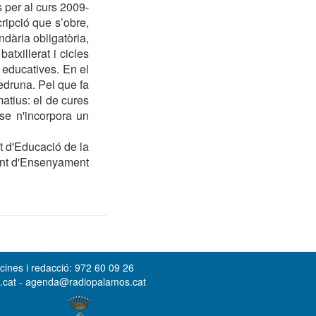
s per al curs 2009-
cripció que s’obre,
ndària obligatòria,
txillerat i cicles
 educatives. En el
Vedruna. Pel que fa
matius: el de cures
 se n'incorpora un
t d'Educació de la
ment d'Ensenyament
cines i redacció: 972 60 09 26
s.cat - agenda@radiopalamos.cat