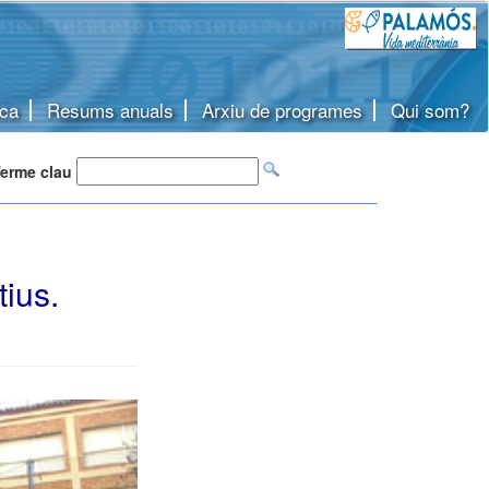
ca
Resums anuals
Arxiu de programes
Qui som?
erme clau
tius.