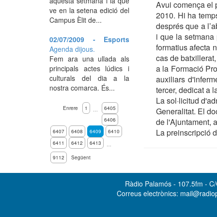
aquesta setmana i la que
Avui comença el pe
ve en la setena edició del
2010. Hi ha temps 
Campus Èlit de...
després que a l’ab
i que la setmana p
02/07/2009 - Esports
formatius afecta 
Agenda dijous.
cas de batxillerat
Fem ara una ullada als
a la Formació Prof
principals actes lúdics i
culturals del dia a la
auxiliars d'infer
nostra comarca. És...
tercer, dedicat a 
La sol·licitud d'a
Enrere
1
6405
Generalitat. El do
…
6406
de l'Ajuntament, a
La preinscripció d
6407
6408
6409
6410
6411
6412
6413
…
9112
Següent
Ràdio Palamós - 107.5fm - C/O
Correus electrònics: mail@radi