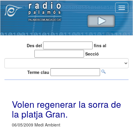
Toggl
naviga
Des del
fins al
Secció
Terme clau
Volen regenerar la sorra de
la platja Gran.
06/05/2009 Medi Ambient