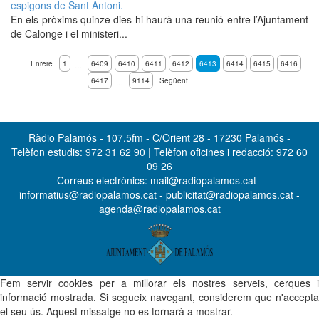
espigons de Sant Antoni.
En els pròxims quinze dies hi haurà una reunió entre l’Ajuntament
de Calonge i el ministeri...
Enrere
1
6409
6410
6411
6412
6413
6414
6415
6416
…
6417
9114
Següent
…
Ràdio Palamós - 107.5fm - C/Orient 28 - 17230 Palamós -
Telèfon estudis: 972 31 62 90 | Telèfon oficines i redacció: 972 60
09 26
Correus electrònics: mail@radiopalamos.cat -
informatius@radiopalamos.cat - publicitat@radiopalamos.cat -
agenda@radiopalamos.cat
Fem servir cookies per a millorar els nostres serveis, cerques i
informació mostrada. Si segueix navegant, considerem que n'accepta
el seu ús. Aquest missatge no es tornarà a mostrar.