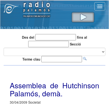
Toggl
naviga
Des del
fins al
Secció
Terme clau
Assemblea de Hutchinson
Palamós, demà.
30/04/2009 Societat