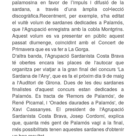
palamosina en favor de l’impuls i difusió de la
sardana, a través d’una àmplia col•lecció
discogràfica.Recentment, per exemple, s'ha editat
el vuitè volum de sardanes dedicades a Palamós,
que l'Agrupació enregistra amb la cobla Montgrins.
Aquest volum es va presentar en públic aquest
passat diumenge, coincidint amb el Concert de
Primavera que es va fer a La Gorga.
D'altra banda, l'Agrupació Sardanista Costa Brava
té obertes encara les places de l'autocar que
organitza per viatjar a la gran final del concurs 'La
Sardana de l'Any', que es fa el pròxim dia 9 de maig
a l'Auditori de Girona. Dues de les deu sardanes
finalistes d'aquest concurs estan dedicades a
Palamós. Es tracta de 'Remors de Palamós', de
René Picamal, i 'Onades daurades a Palamós', de
Xavi Cassanyes. El president de l'Agrupació
Sardanista Costa Brava, Josep Cordomí, explica
que, quanta més gent de Palamós vagi a la final,
més possibilitats tenen aquestes sardanes d'obtenir
un bon resultat.