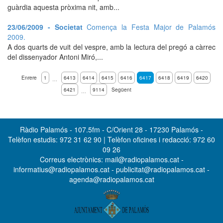
guàrdia aquesta pròxima nit, amb...
23/06/2009 - Societat
Comença la Festa Major de Palamós
2009.
A dos quarts de vuit del vespre, amb la lectura del pregó a càrrec
del dissenyador Antoni Miró,...
Enrere
1
6413
6414
6415
6416
6417
6418
6419
6420
…
6421
9114
Següent
…
Ràdio Palamós - 107.5fm - C/Orient 28 - 17230 Palamós -
Telèfon estudis: 972 31 62 90 | Telèfon oficines i redacció: 972 60
09 26
Correus electrònics: mail@radiopalamos.cat -
informatius@radiopalamos.cat - publicitat@radiopalamos.cat -
agenda@radiopalamos.cat