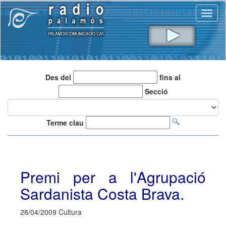
Toggl
naviga
Des del
fins al
Secció
Terme clau
Premi per a l'Agrupació
Sardanista Costa Brava.
28/04/2009 Cultura