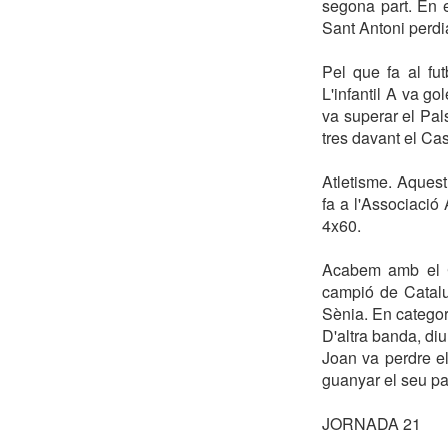
segona part. En e
Sant Antoni perdia
Pel que fa al fu
L'infantil A va g
va superar el Pals
tres davant el Ca
Atletisme. Aquest
fa a l'Associació
4x60.
Acabem amb el Cl
campió de Catalu
Sènia. En categor
D'altra banda, d
Joan va perdre el
guanyar el seu par
JORNADA 21