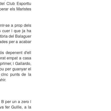
del Club Esportiu
perar els Maristes
nir-se a prop dels
s cuer i que ja ha
tòria del Balaguer
nades per a acabar
ós depenent d'ell
erat empat a casa
rimer, i Gallardo,
rou per guanyar el
a cinc punts de la
hir.
 B per un a zero i
a fer Guille, a la