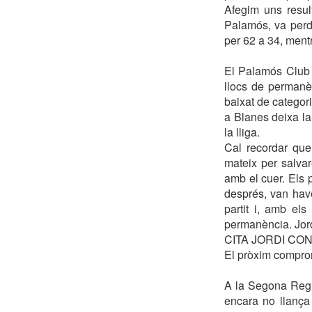
Afegim uns resul
Palamós, va perdr
per 62 a 34, ment
El Palamós Club d
llocs de permanèn
baixat de categor
a Blanes deixa la
la lliga.
Cal recordar que
mateix per salva
amb el cuer. Els 
després, van have
partit i, amb els
permanència. Jord
CITA JORDI CO
El pròxim compro
A la Segona Regio
encara no llança l