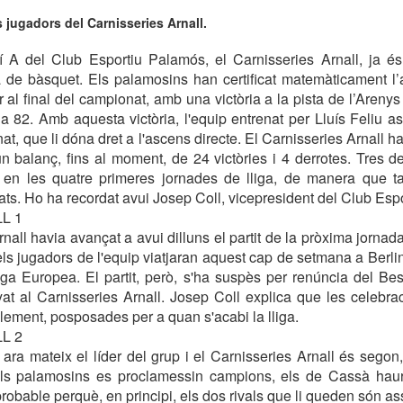
s jugadors del Carnisseries Arnall.
í A del Club Esportiu Palamós, el Carnisseries Arnall, ja é
 de bàsquet. Els palamosins han certificat matemàticament l’a
 al final del campionat, amb una victòria a la pista de l’Arenys
 a 82. Amb aquesta victòria, l'equip entrenat per Lluís Feliu 
t, que li dóna dret a l'ascens directe. El Carnisseries Arnall ha
balanç, fins al moment, de 24 victòries i 4 derrotes. Tres del
r en les quatre primeres jornades de lliga, de manera que 
s. Ho ha recordat avui Josep Coll, vicepresident del Club Esp
L 1
nall havia avançat a avui dilluns el partit de la pròxima jornada
ls jugadors de l'equip viatjaran aquest cap de setmana a Berlin 
iga Europea. El partit, però, s'ha suspès per renúncia del Besal
t al Carnisseries Arnall. Josep Coll explica que les celebra
ement, posposades per a quan s'acabi la lliga.
L 2
ra mateix el líder del grup i el Carnisseries Arnall és segon
ls palamosins es proclamessin campions, els de Cassà haur
 probable perquè, en principi, els dos rivals que li queden són a