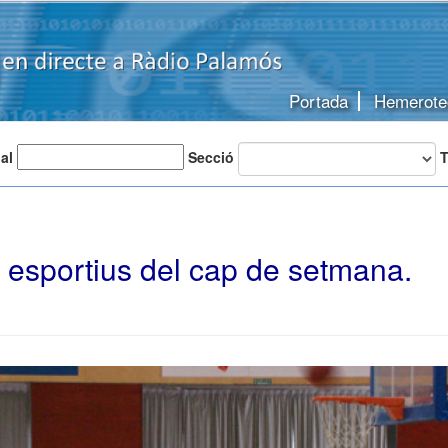
Portada
Hemerote
 al
Secció
T
 esportius del cap de setmana.