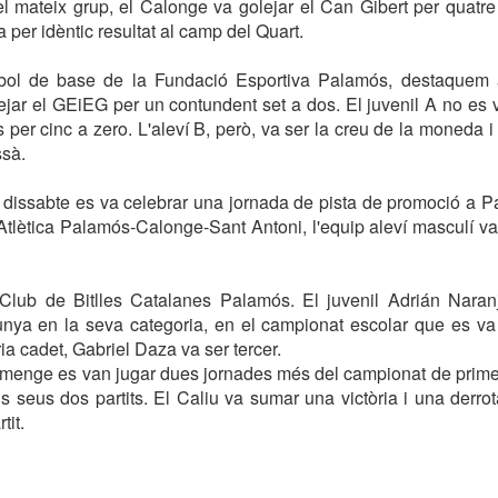
l mateix grup, el Calonge va golejar el Can Gibert per quatre
 per idèntic resultat al camp del Quart.
tbol de base de la Fundació Esportiva Palamós, destaquem a
olejar el GEiEG per un contundent set a dos. El juvenil A no es 
 per cinc a zero. L'aleví B, però, va ser la creu de la moneda i
ssà.
 dissabte es va celebrar una jornada de pista de promoció a Pa
 Atlètica Palamós-Calonge-Sant Antoni, l'equip aleví masculí va
ub de Bitlles Catalanes Palamós. El juvenil Adrián Naran
nya en la seva categoria, en el campionat escolar que es va 
ia cadet, Gabriel Daza va ser tercer.
iumenge es van jugar dues jornades més del campionat de prime
s seus dos partits. El Caliu va sumar una victòria i una derro
tit.