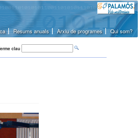
ca
Resums anuals
Arxiu de programes
Qui som?
erme clau