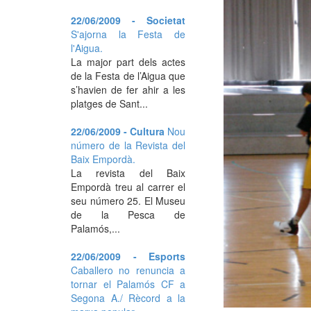
22/06/2009 - Societat
S'ajorna la Festa de
l'Aigua.
La major part dels actes
de la Festa de l’Aigua que
s’havien de fer ahir a les
platges de Sant...
22/06/2009 - Cultura
Nou
número de la Revista del
Baix Empordà.
La revista del Baix
Empordà treu al carrer el
seu número 25. El Museu
de la Pesca de
Palamós,...
22/06/2009 - Esports
Caballero no renuncia a
tornar el Palamós CF a
Segona A./ Rècord a la