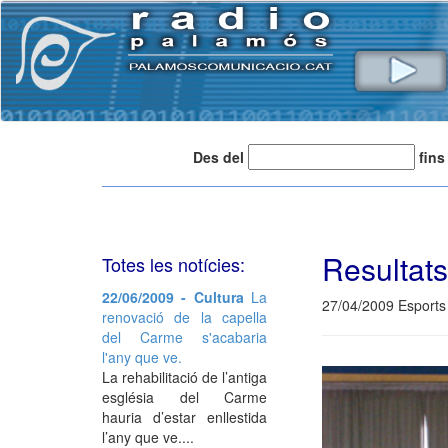
Des del
fins
Resultats
Totes les notícies:
22/06/2009 - Cultura
La
27/04/2009 Esports
renovació de la capella
del Carme s'acabaria
l'any que ve.
La rehabilitació de l’antiga
església del Carme
hauria d’estar enllestida
l’any que ve....