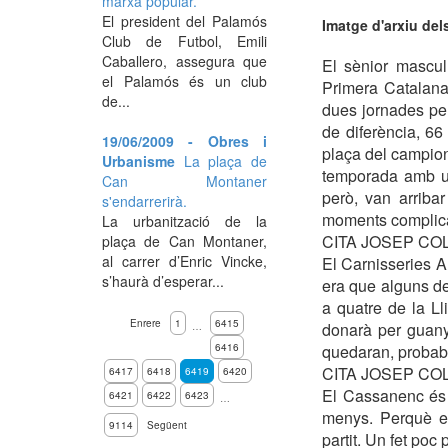
marxa popular.
El president del Palamós
Imatge d'arxiu del
Club de Futbol, Emili
Caballero, assegura que
El sènior mascul
el Palamós és un club
Primera Catalana
de...
dues jornades per
de diferència, 66
19/06/2009 - Obres i
plaça del campiona
Urbanisme
La plaça de
temporada amb un 
Can Montaner
però, van arriba
s'endarrerirà.
moments complicat
La urbanització de la
CITA JOSEP COL
plaça de Can Montaner,
al carrer d’Enric Vincke,
El Carnisseries Ar
s’haurà d’esperar...
era que alguns de
a quatre de la Ll
Enrere
1
6415
donarà per guanya
…
6416
quedaran, probabl
CITA JOSEP COL
6417
6418
6419
6420
El Cassanenc és a
6421
6422
6423
…
menys. Perquè e
9114
Següent
partit. Un fet poc