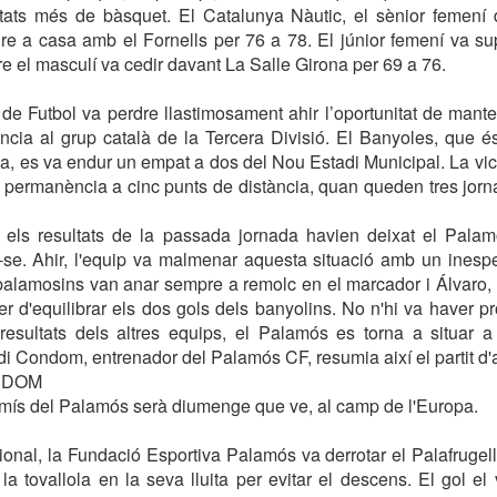
tats més de bàsquet. El Catalunya Nàutic, el sènior femení 
e a casa amb el Fornells per 76 a 78. El júnior femení va su
re el masculí va cedir davant La Salle Girona per 69 a 76.
e Futbol va perdre llastimosament ahir l’oportunitat de mante
cia al grup català de la Tercera Divisió. El Banyoles, que é
ia, es va endur un empat a dos del Nou Estadi Municipal. La vic
 permanència a cinc punts de distància, quan queden tres jor
 els resultats de la passada jornada havien deixat el Palam
r-se. Ahir, l'equip va malmenar aquesta situació amb un inesp
palamosins van anar sempre a remolc en el marcador i Álvaro, p
r d'equilibrar els dos gols dels banyolins. No n'hi va haver p
 resultats dels altres equips, el Palamós es torna a situar 
i Condom, entrenador del Palamós CF, resumia així el partit d'a
NDOM
mís del Palamós serà diumenge que ve, al camp de l'Europa.
nal, la Fundació Esportiva Palamós va derrotar el Palafrugell
a tovallola en la seva lluita per evitar el descens. El gol el v