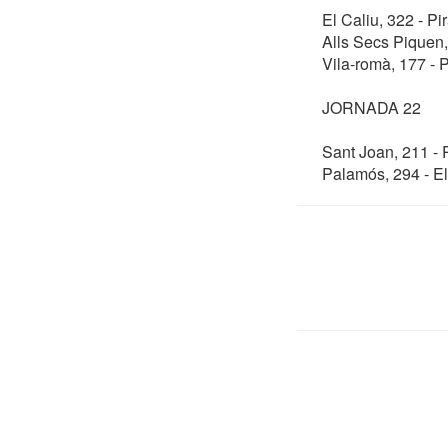
El Caliu, 322 - Pi
Alls Secs Piquen,
Vila-romà, 177 - 
JORNADA 22
Sant Joan, 211 - 
Palamós, 294 - El