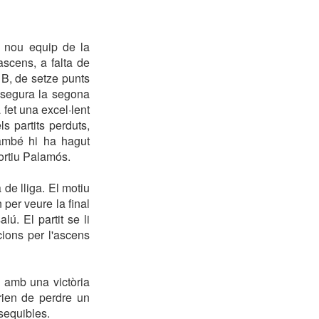
s nou equip de la
scens, a falta de
 B, de setze punts
assegura la segona
 fet una excel·lent
s partits perduts,
també hi ha hagut
ortiu Palamós.
 de lliga. El motiu
per veure la final
ú. El partit se li
cions per l'ascens
, amb una victòria
ien de perdre un
ssequibles.