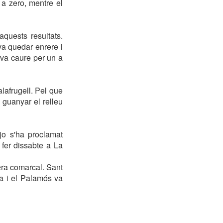
 a zero, mentre el
quests resultats.
va quedar enrere i
 va caure per un a
lafrugell. Pel que
 guanyar el relleu
jo s'ha proclamat
fer dissabte a La
ra comarcal. Sant
ta i el Palamós va