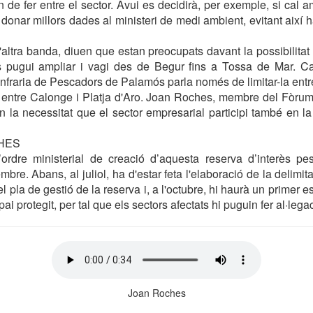
 de fer entre el sector. Avui es decidirà, per exemple, si cal a
donar millors dades al ministeri de medi ambient, evitant així h
'altra banda, diuen que estan preocupats davant la possibilitat
 pugui ampliar i vagi des de Begur fins a Tossa de Mar. Ca
nfraria de Pescadors de Palamós parla només de limitar-la entr
it entre Calonge i Platja d'Aro. Joan Roches, membre del Fòrum 
 en la necessitat que el sector empresarial participi també en l
HES
ordre ministerial de creació d’aquesta reserva d’interès pe
mbre. Abans, al juliol, ha d'estar feta l'elaboració de la delimit
l pla de gestió de la reserva i, a l'octubre, hi haurà un primer e
pai protegit, per tal que els sectors afectats hi puguin fer al·lega
Joan Roches