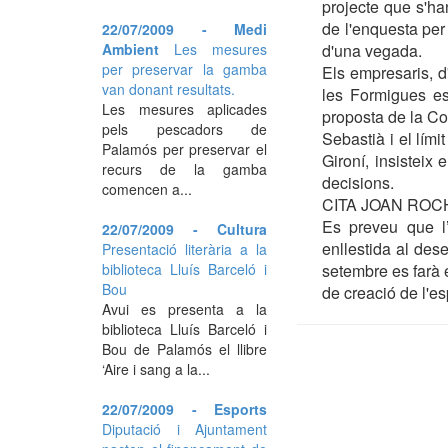
projecte que s'han
de l'enquesta per 
22/07/2009 - Medi
Ambient
Les mesures
d'una vegada.
per preservar la gamba
Els empresaris, d
van donant resultats.
les Formigues es
Les mesures aplicades
proposta de la Co
pels pescadors de
Sebastià i el lím
Palamós per preservar el
Gironí, insisteix
recurs de la gamba
decisions.
comencen a...
CITA JOAN ROC
Es preveu que l’
22/07/2009 - Cultura
enllestida al dese
Presentació literària a la
biblioteca Lluís Barceló i
setembre es farà e
Bou
de creació de l'es
Avui es presenta a la
biblioteca Lluís Barceló i
Bou de Palamós el llibre
‘Aire i sang a la...
22/07/2009 - Esports
Diputació i Ajuntament