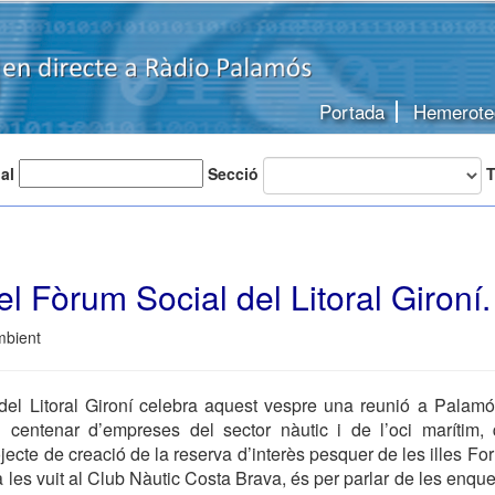
Portada
Hemerote
 al
Secció
T
l Fòrum Social del Litoral Gironí.
mbient
del Litoral Gironí celebra aquest vespre una reunió a Palamós
centenar d’empreses del sector nàutic i de l’oci marítim,
jecte de creació de la reserva d’interès pesquer de les illes Fo
a les vuit al Club Nàutic Costa Brava, és per parlar de les enqu