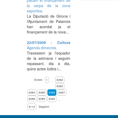
pacten el finançament de
la carpa de la zona
esportiva.
La Diputació de Girona i
l’Ajuntament de Palamós
han acordat ja el
finançament de la nova...
22/07/2009 - Cultura
Agenda dimecres.
Travessem ja l'equador
de la setmana i seguim
repassant, dia a dia,
quins actes lúdics i...
Enrere
1
6382
…
6383
6384
6385
6386
6387
6388
6389
6390
…
9112
Següent