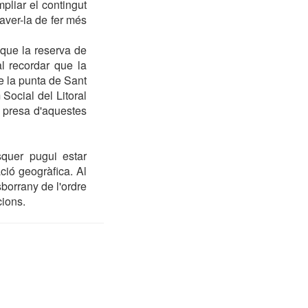
mpliar el contingut
aver-la de fer més
 que la reserva de
l recordar que la
e la punta de Sant
Social del Litoral
a presa d'aquestes
squer pugui estar
ació geogràfica. Al
sborrany de l'ordre
cions.