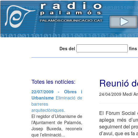
Des del
fins
Reunió de
Totes les notícies:
22/07/2009 - Obres i
24/04/2009 Medi A
Urbanisme
Eliminació de
barreres
arquitectòniques.
El Fòrum Social 
El regidor d’Urbanisme de
aplega més d’un 
l’Ajuntament de Palamós,
seguiment del pro
Josep Buxeda, reconeix
d’avui, que es fa 
que l’eliminació...