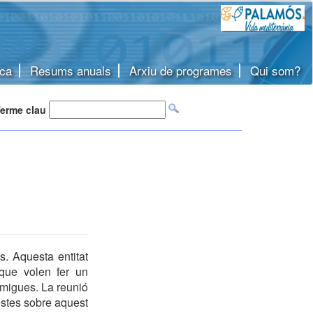
ca
Resums anuals
Arxiu de programes
Qui som?
erme clau
. Aquesta entitat
 que volen fer un
rmigues. La reunió
estes sobre aquest