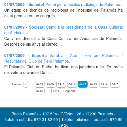
01/07/2009 - Societat
Premi per a tècnics radiòlegs de Palamós.
Un equip de tècnics de radiologia de l’hospital de Palamós ha
estat premiat en un congrés...
01/07/2009 - Societat
Canvi a la presidència de la Casa Cultural
de Andalucía.
Canvi de direcció a la Casa Cultural de Andalucia de Palamós.
Després de sis anys al càrrec,...
01/07/2009 - Esports
Sarabia i Arau fitxen pel Palamós. /
Resultats del Club de Rem Palamós.
El Palamós Club de Futbol ha fitxat dos jugadors més. Es tracta
del veterà davanter Dani...
Enrere
1
6408
6409
6410
6411
6412
6413
6414
6415
…
6416
9114
Següent
…
Ràdio Palamós - 107.5fm - C/Orient 28 - 17230 Palamós -
Telèfon estudis: 972 31 62 90 | Telèfon oficines i redacció: 972 60
09 26