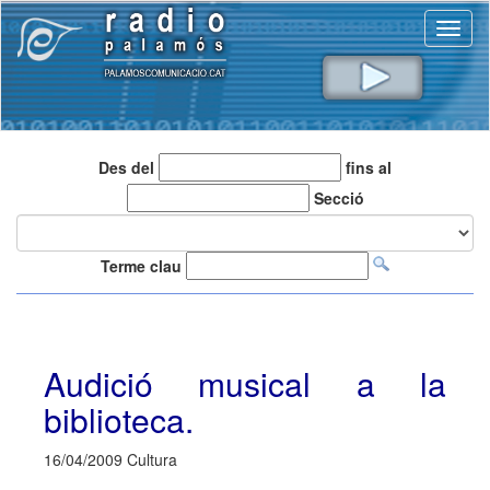
Toggl
naviga
Des del
fins al
Secció
Terme clau
Audició musical a la
biblioteca.
16/04/2009 Cultura