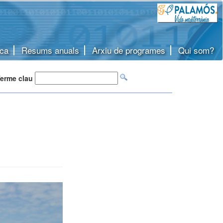
ca
Resums anuals
Arxiu de programes
Qui som?
erme clau