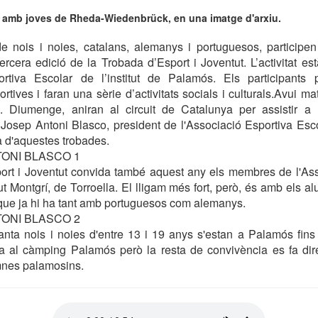
va amb joves de Rheda-Wiedenbrück, en una imatge d'arxiu.
e nois i noies, catalans, alemanys i portuguesos, participen 
rcera edició de la Trobada d’Esport i Joventut. L’activitat es
ortiva Escolar de l’institut de Palamós. Els participants
tives i faran una sèrie d’activitats socials i culturals.Avui ma
 Diumenge, aniran al circuit de Catalunya per assistir a
 Josep Antoni Blasco, president de l'Associació Esportiva Esc
ia d'aquestes trobades.
TONI BLASCO 1
ort i Joventut convida també aquest any els membres de l'Ass
tut Montgrí, de Torroella. El lligam més fort, però, és amb els 
 que ja hi ha tant amb portuguesos com alemanys.
TONI BLASCO 2
tanta nois i noies d'entre 13 i 19 anys s'estan a Palamós fin
 fa al càmping Palamós però la resta de convivència es fa di
mnes palamosins.