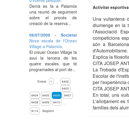
d'interès pesquer.
Demà es fa a Palamós
Activitat esporti
una reunió de seguiment
sobre el procés de
Una vuitantena d
creació de la reserva...
diumenge en la te
l’Associació Esp
06/07/2009 - Societat
competicions espor
Nova escala de l'Ocean
són a Barcelona.
Village a Palamós.
d'Automobilisme.
El creuer Ocean Village fa
Explica la filosof
avui la tercera de les
CITA JOSEP AN
quatre escales que té
La Trobada d'Esp
programades al port de...
Escolar de l'insti
per l'experiència
Enrere
1
6402
…
CITA JOSEP AN
6403
En total, uns vui
6404
6405
6406
6407
L'allotjament es
6408
6409
6410
…
famílies dels alu
9114
Següent