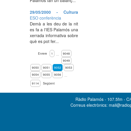
Palamós fan un balanç...
29/05/2000 - Cultura
ESO conferència
Demà a les deu de la nit
es fa a l'IES Palamós una
xerrada informativa sobre
què es pot fer...
Enrere
1
9048
…
9049
9050
9051
9052
9053
9054
9055
9056
…
9114
Següent
Ràdio Palamós - 107.5fm - C/O
Correus electrònics: mail@radi