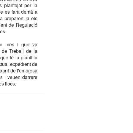
 plantejat per la
ue es farà demà a
sa preparen ja els
dient de Regulació
es.
à un mes i que va
 de Treball de la
ue té la plantilla
ctual expedient de
rxant de l'empresa
ts i veuen darrere
s llocs.