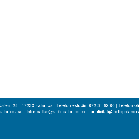
rient 28 - 17230 Palamós - Telèfon estudis: 972 31 62 90 | Telèfon ofi
opalamos.cat - informatius@radiopalamos.cat - publicitat@radiopalamo