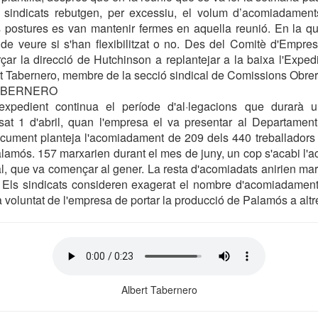
 sindicats rebutgen, per excessiu, el volum d’acomiadaments
s postures es van mantenir fermes en aquella reunió. En la q
 de veure si s'han flexibilitzat o no. Des del Comitè d'Empre
çar la direcció de Hutchinson a replantejar a la baixa l'Expe
t Tabernero, membre de la secció sindical de Comissions Obrer
TABERNERO
l'expedient continua el període d'al·legacions que durar
at 1 d'abril, quan l'empresa el va presentar al Departament
ocument planteja l'acomiadament de 209 dels 440 treballadors q
amós. 157 marxarien durant el mes de juny, un cop s'acabi l'a
l, que va començar al gener. La resta d'acomiadats anirien ma
y. Els sindicats consideren exagerat el nombre d'acomiadamen
 voluntat de l'empresa de portar la producció de Palamós a altre
Albert Tabernero