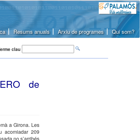
ca
Resums anuals
Arxiu de programes
Qui som?
erme clau
l'ERO de
emà a Girona. Les
veu acomiadar 209
ssada no s’arribés