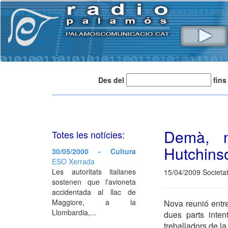
Des del
fins
Demà, n
Totes les notícies:
Hutchins
30/05/2000 - Cultura
ESO Xerrada
Les autoritats italianes
15/04/2009 Societa
sostenen que l'avioneta
accidentada al llac de
Maggiore, a la
Nova reunió entr
Llombardia,...
dues parts inten
treballadors de la