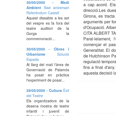
30/05/2000 - Medi
a cap acord. Els
Ambient
Sisè aniversari
direcció.Les due
Referèndum Castell
Girona, es tracta
Aquest dissabte a les set
arguments per for
del vespre es fa fora del
d'Ocupació. Alber
teatre auditori de la
CITA ALBERT 
Gorga la
Paral·lelament, 
commemoració...
començar el pass
30/05/2000 - Obres i
Generalitat. El d
Urbanisme
Solució
de Hutchinson Pal
Espada
regulació tempora
Al llarg del matí l'àrea de
fins a final d'an
Governació de Palamós
aquesta decisió la
ha posat en pràctica
l'experiment de posar...
29/05/2000 - Cultura
Èxit
del Teatre
Els organitzadors de la
desena mostra de teatre
infantil i juvenil de