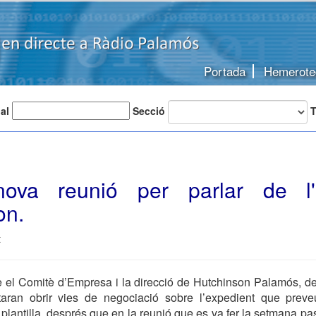
Portada
Hemerote
 al
Secció
T
ova reunió per parlar de 
on.
t
e el Comitè d’Empresa i la direcció de Hutchinson Palamós, d
taran obrir vies de negociació sobre l’expedient que pre
 plantilla, després que en la reunió que es va fer la setmana pa