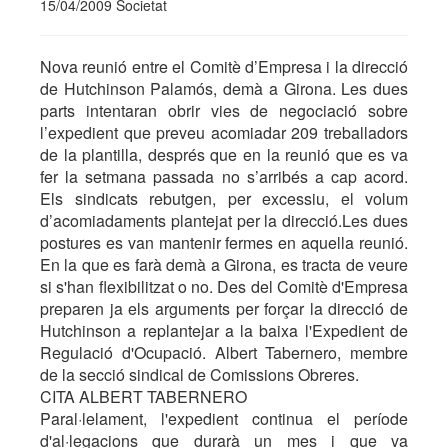
15/04/2009 Societat
Nova reunió entre el Comitè d’Empresa i la direcció
de Hutchinson Palamós, demà a Girona. Les dues
parts intentaran obrir vies de negociació sobre
l’expedient que preveu acomiadar 209 treballadors
de la plantilla, després que en la reunió que es va
fer la setmana passada no s’arribés a cap acord.
Els sindicats rebutgen, per excessiu, el volum
d’acomiadaments plantejat per la direcció.Les dues
postures es van mantenir fermes en aquella reunió.
En la que es farà demà a Girona, es tracta de veure
si s'han flexibilitzat o no. Des del Comitè d'Empresa
preparen ja els arguments per forçar la direcció de
Hutchinson a replantejar a la baixa l'Expedient de
Regulació d'Ocupació. Albert Tabernero, membre
de la secció sindical de Comissions Obreres.
CITA ALBERT TABERNERO
Paral·lelament, l'expedient continua el període
d'al·legacions que durarà un mes i que va