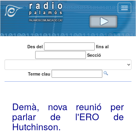
Toggl
naviga
Des del
fins al
Secció
Terme clau
Demà, nova reunió per
parlar de l'ERO de
Hutchinson.