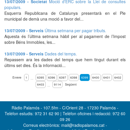
13/07/2009 - Societat
Moció d'ERC sobre la Llei de consultes
populars.
Esquerra Republicana de Catalunya presentarà en el Ple
municipal de demà una moció a favor del...
13/07/2009 - Serveis
Última setmana per pagar tributs.
Aquesta és l’última setmana hàbil per al pagament de l’Impost
sobre Béns Immobles, les...
13/07/2009 - Serveis
Dades del temps.
Repassem ara les dades del temps que hem tingut durant els
últims set dies. És la informació...
Enrere
1
6395
6396
6397
6398
6399
6400
6401
6402
…
6403
9114
Següent
…
Ràdio Palamós - 107.5fm - C/Orient 28 - 17230 Palamós -
Telèfon estudis: 972 31 62 90 | Telèfon oficines i redacció: 972 60
09 26
Correus electrònics: mail@radiopalamos.cat -