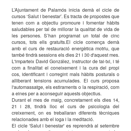
L’Ajuntament de Palamós inicia demà el cicle de
cursos ‘Salut i benestar’. Es tracta de propostes que
tenen com a objectiu promoure i fomentar hàbits
saludables per tal de millorar la qualitat de vida de
les persones. S’han programat un total de cinc
cursos, tots ells gratuïts.El cicle comença demà
amb el curs de restauració energètica motriu, que
també tindrà sessions els dies 21 i 30 d'aquest mes.
L'imparteix David González, instructor de tai-txi, i té
com a finalitat el coneixement i la cura del propi
cos, identificant i corregint mals hàbits posturals o
alliberant tensions acumulades. El curs proposa
l'automassatge, els estiraments o la respiració, com
a eines per a aconseguir aquests objectius.
Durant el mes de maig, concretament els dies 14,
21 i 28, tindrà lloc el curs de psicologia del
creixement, on es treballaran diferents tècniques
relacionades amb el ioga i la meditació.
El cicle 'Salut i benestar' es reprendrà al setembre