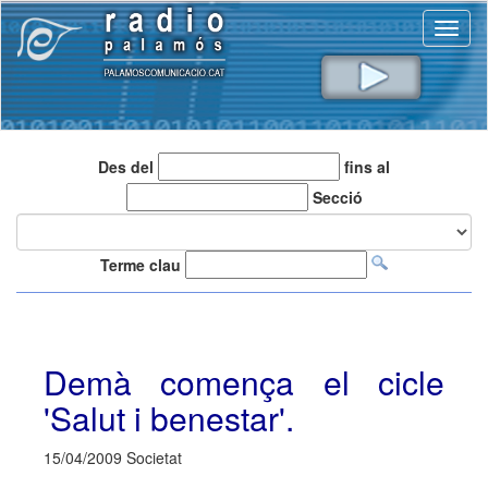
Toggl
naviga
Des del
fins al
Secció
Terme clau
Demà comença el cicle
'Salut i benestar'.
15/04/2009 Societat