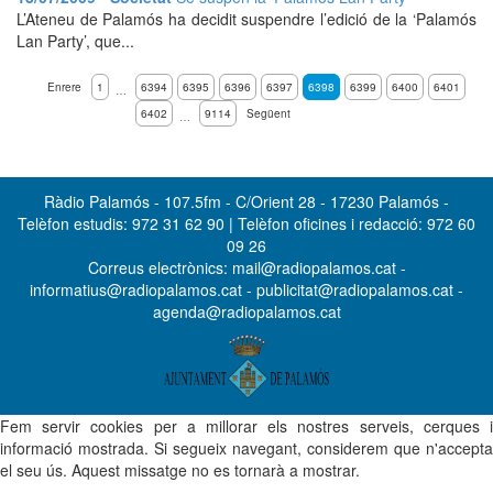
L’Ateneu de Palamós ha decidit suspendre l’edició de la ‘Palamós
Lan Party’, que...
Enrere
1
6394
6395
6396
6397
6398
6399
6400
6401
…
6402
9114
Següent
…
Ràdio Palamós - 107.5fm - C/Orient 28 - 17230 Palamós -
Telèfon estudis: 972 31 62 90 | Telèfon oficines i redacció: 972 60
09 26
Correus electrònics: mail@radiopalamos.cat -
informatius@radiopalamos.cat - publicitat@radiopalamos.cat -
agenda@radiopalamos.cat
Fem servir cookies per a millorar els nostres serveis, cerques i
informació mostrada. Si segueix navegant, considerem que n'accepta
el seu ús. Aquest missatge no es tornarà a mostrar.