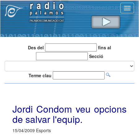
Toggl
naviga
Des del
fins al
Secció
Terme clau
Jordi Condom veu opcions
de salvar l'equip.
15/04/2009 Esports