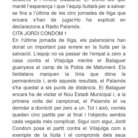
manté l’esperança i que l’equip lluitarà per a salvar-
se fins a l’última de les cinc jornades de lliga que
encara s’han de jugar.Ho ha explicat en
declaracions a Ràdio Palamós.
CITA JORDI CONDOM 1
En l'última jornada de lliga, els palamosins han
donat un important pas enrere en la lluita per la
salvació. L'equip no va passar de l'empat a zero a
casa contra el Vilajuïga mentre el Balaguer
guanyava al camp de la Pobla de Mafument. Els
lleidatans marquen la línia que dóna la
permanència i, amb aquests resultats, el Palamós
s'ha quedat a sis punts de distància. El Balaguer
encara ha de visitar el Nou Estadi Municipal i, a la
primera volta del campionat, el Palamós el va
derrotar a domicili per zero a un. Tot i això, només
queden cinc partits per al final i l'objectiu sembla
cada vegada més complicat. Sigui com sigui, Jordi
Condom posa el partit contra el Vilajuïga com a
exemple de la lluita i el compromís dels seus