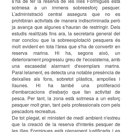
s’ha de fer la reserva de les illes Formigues està
sotmesa a un immens sobreesforç pesquer.
L’administració central assegura que no es
prohibiran activitats de manera indiscriminada però
ja avança que algunes s’hauran de restringir. Dels
estudis realitzats fins ara, la secretaria general del
mar conclou que la sobreexplotació pesquera és
molt evident en tota l'àrea que s'ha de convertir en
reserva marina. Hi ha, segons això, un
deteriorament progressiu greu de l'ecosistema, amb
una escasedat alarmant d'exemplars marins.
Paral·lelament, es detecta una notable presència de
deixalles als fons, sobretot plàstics, ampolles i
llaunes. Hi ha també una proliferació
d'embarcacions d'esbarjo que fan activitat de
pesca. Per tant, la zona està sotmesa a un esforç
pesquer molt gran, tant pels professionals com pels
pescadors recreatius.
De tot plegat, el ministeri de medi ambient n'extreu
que la creació de la reserva d'interès pesquer de
les illes Formigues està plenament justificada i es