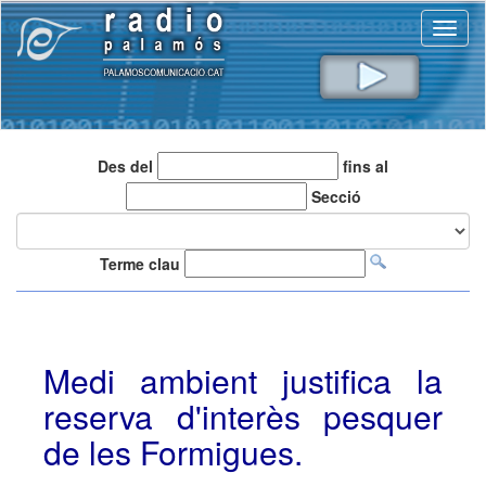
Toggl
naviga
Des del
fins al
Secció
Terme clau
Medi ambient justifica la
reserva d'interès pesquer
de les Formigues.