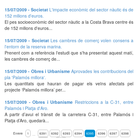
15/07/2009 - Societat
L'impacte econòmic del sector nàutic és de
152 milions d'euros.
El pes socioeconòmic del sector nàutic a la Costa Brava centre és
de 152 milions d'euros...
15/07/2009 - Societat
Les cambres de comerç volen consens a
l'entorn de la reserva marina.
Prenent com a referència l'estudi que s'ha presentat aquest matí,
les cambres de comerç de...
15/07/2009 - Obres i Urbanisme
Aprovades les contribucions del
pla 'Palamós millora'.
Les quantitats que hauran de pagar els veïns afectats pel
projecte ‘Palamós millora’ per...
15/07/2009 - Obres i Urbanisme
Restriccions a la C-31, entre
Palamós i Platja d'Aro.
A partir d’avui el trànsit de la carretera C-31, entre Palamós i
Platja d’Aro, quedarà...
Enrere
1
6391
6392
6393
6394
6395
6396
6397
6398
…