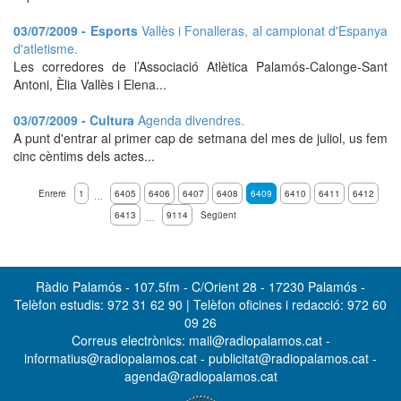
03/07/2009 - Esports
Vallès i Fonalleras, al campionat d'Espanya
d'atletisme.
Les corredores de l’Associació Atlètica Palamós-Calonge-Sant
Antoni, Èlia Vallès i Elena...
03/07/2009 - Cultura
Agenda divendres.
A punt d'entrar al primer cap de setmana del mes de juliol, us fem
cinc cèntims dels actes...
Enrere
1
6405
6406
6407
6408
6409
6410
6411
6412
…
6413
9114
Següent
…
Ràdio Palamós - 107.5fm - C/Orient 28 - 17230 Palamós -
Telèfon estudis: 972 31 62 90 | Telèfon oficines i redacció: 972 60
09 26
Correus electrònics: mail@radiopalamos.cat -
informatius@radiopalamos.cat - publicitat@radiopalamos.cat -
agenda@radiopalamos.cat