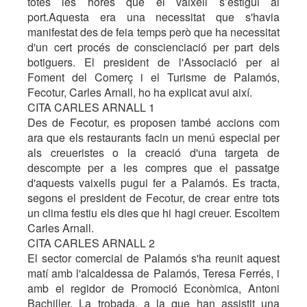
totes les hores que el vaixell s’estigui al
port.Aquesta era una necessitat que s'havia
manifestat des de feia temps però que ha necessitat
d'un cert procés de conscienciació per part dels
botiguers. El president de l'Associació per al
Foment del Comerç i el Turisme de Palamós,
Fecotur, Carles Arnall, ho ha explicat avui així.
CITA CARLES ARNALL 1
Des de Fecotur, es proposen també accions com
ara que els restaurants facin un menú especial per
als creueristes o la creació d'una targeta de
descompte per a les compres que el passatge
d'aquests vaixells pugui fer a Palamós. Es tracta,
segons el president de Fecotur, de crear entre tots
un clima festiu els dies que hi hagi creuer. Escoltem
Carles Arnall.
CITA CARLES ARNALL 2
El sector comercial de Palamós s'ha reunit aquest
matí amb l'alcaldessa de Palamós, Teresa Ferrés, i
amb el regidor de Promoció Econòmica, Antoni
Bachiller. La trobada, a la que han assistit una