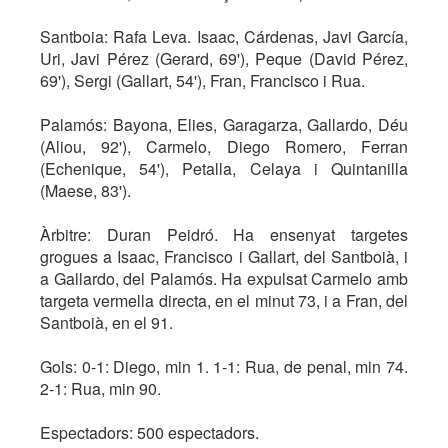
Santboia: Rafa Leva. Isaac, Cárdenas, Javi García,
Uri, Javi Pérez (Gerard, 69'), Peque (David Pérez,
69'), Sergi (Gallart, 54'), Fran, Francisco i Rua.
Palamós: Bayona, Elies, Garagarza, Gallardo, Déu
(Aliou, 92'), Carmelo, Diego Romero, Ferran
(Echenique, 54'), Petalla, Celaya i Quintanilla
(Maese, 83').
Àrbitre: Duran Peidró. Ha ensenyat targetes
grogues a Isaac, Francisco i Gallart, del Santboià, i
a Gallardo, del Palamós. Ha expulsat Carmelo amb
targeta vermella directa, en el minut 73, i a Fran, del
Santboià, en el 91.
Gols: 0-1: Diego, min 1. 1-1: Rua, de penal, min 74.
2-1: Rua, min 90.
Espectadors: 500 espectadors.