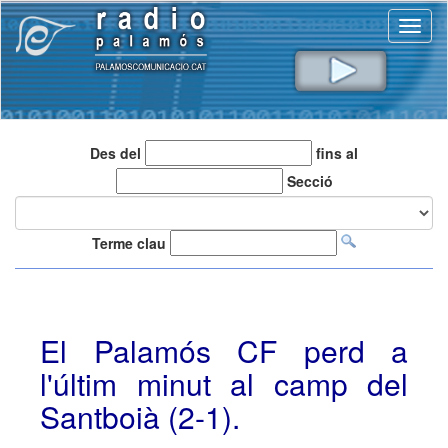
Toggl
naviga
Des del
fins al
Secció
Terme clau
El Palamós CF perd a
l'últim minut al camp del
Santboià (2-1).