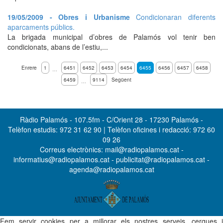
19/05/2009 - Obres i Urbanisme
Condicionaran diferents
aparcaments públics.
La brigada municipal d’obres de Palamós vol tenir ben
condicionats, abans de l’estiu,...
Enrere
1
6451
6452
6453
6454
6455
6456
6457
6458
…
6459
9114
Següent
…
Ràdio Palamós - 107.5fm - C/Orient 28 - 17230 Palamós -
Telèfon estudis: 972 31 62 90 | Telèfon oficines i redacció: 972 60
09 26
Correus electrònics: mail@radiopalamos.cat -
informatius@radiopalamos.cat - publicitat@radiopalamos.cat -
agenda@radiopalamos.cat
Fem servir cookies per a millorar els nostres serveis, cerques i