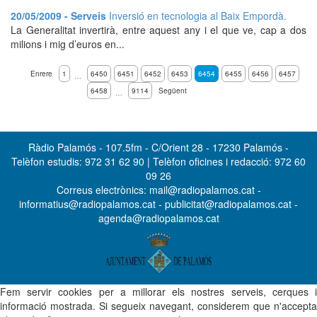
20/05/2009 - Serveis
Inversió en tecnologia al Baix Empordà.
La Generalitat invertirà, entre aquest any i el que ve, cap a dos
milions i mig d’euros en...
Enrere
1
6450
6451
6452
6453
6454
6455
6456
6457
…
6458
9114
Següent
…
Ràdio Palamós - 107.5fm - C/Orient 28 - 17230 Palamós -
Telèfon estudis: 972 31 62 90 | Telèfon oficines i redacció: 972 60
09 26
Correus electrònics: mail@radiopalamos.cat -
informatius@radiopalamos.cat - publicitat@radiopalamos.cat -
agenda@radiopalamos.cat
Fem servir cookies per a millorar els nostres serveis, cerques i
informació mostrada. Si segueix navegant, considerem que n'accepta