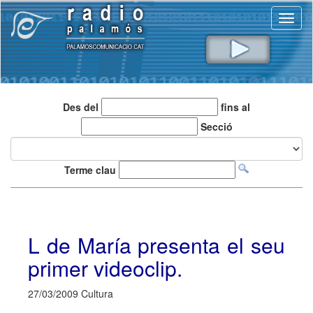
Toggl
naviga
Des del
fins al
Secció
Terme clau
L de María presenta el seu
primer videoclip.
27/03/2009 Cultura