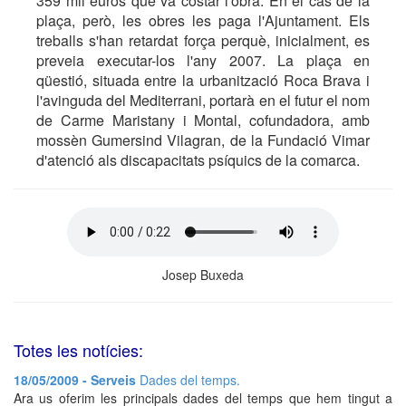
359 mil euros que va costar l'obra. En el cas de la
plaça, però, les obres les paga l'Ajuntament. Els
treballs s'han retardat força perquè, inicialment, es
preveia executar-los l'any 2007. La plaça en
qüestió, situada entre la urbanització Roca Brava i
l'avinguda del Mediterrani, portarà en el futur el nom
de Carme Maristany i Montal, cofundadora, amb
mossèn Gumersind Vilagran, de la Fundació Vimar
d'atenció als discapacitats psíquics de la comarca.
Josep Buxeda
Totes les notícies:
18/05/2009 - Serveis
Dades del temps.
Ara us oferim les principals dades del temps que hem tingut a