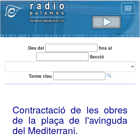
Toggl
naviga
Des del
fins al
Secció
Terme clau
Contractació de les obres
de la plaça de l'avinguda
del Mediterrani.