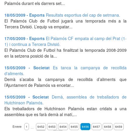
Palamós durant els darrers set...
18/05/2009 - Esports
Resultats esportius del cap de setmana.
El Palamós Club de Futbol jugarà una temporada més a la
Tercera Divisió. L’equip va empatar...
17/05/2009 - Esports
El Palamós CF empata al camp del Prat (1-
1) i continua a Tercera Divisió.
El Palamós Club de Futbol ha finalitzat la temporada 2008-2009
en la setzena posició de la...
15/05/2009 - Societat
Es tanca la campanya de recollida
d'aliments.
Demà s’acaba la campanya de recollida d’aliments que
l’Ajuntament de Palamós va encetar...
15/05/2009 - Societat
Demà, assemblea de treballadors de
Hutchinson Palamós.
Els treballadors de Hutchinson Palamós estan cridats a una
assemblea que es farà demà al matí,...
Enrere
1
6452
6453
6454
6455
6456
6457
6458
6459
…